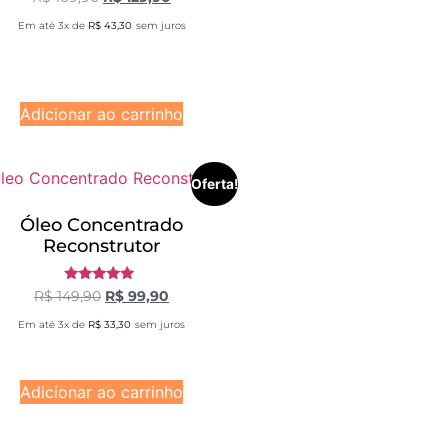
5.00
de 5
Em até 3x de
R$
43,30
sem juros
Adicionar ao carrinho
Oferta!
Óleo Concentrado
Reconstrutor
Avaliação
R$
149,90
R$
99,90
5.00
de 5
Em até 3x de
R$
33,30
sem juros
Adicionar ao carrinho