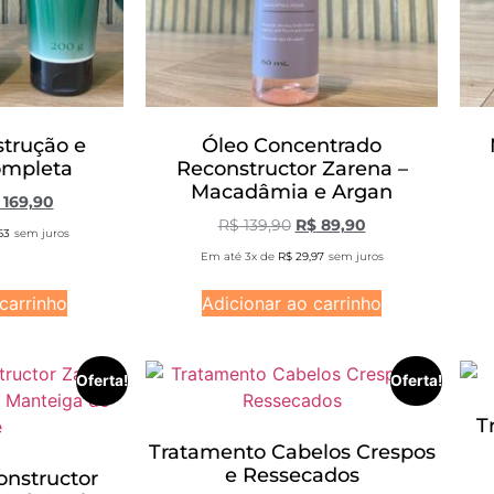
strução e
Óleo Concentrado
ompleta
Reconstructor Zarena –
Macadâmia e Argan
169,90
R$
139,90
R$
89,90
63
sem juros
Em até 3x de
R$
29,97
sem juros
carrinho
Adicionar ao carrinho
Oferta!
Oferta!
T
Tratamento Cabelos Crespos
e Ressecados
nstructor