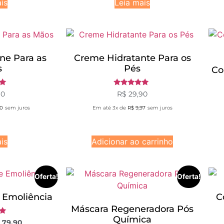
is
Leia mais
one Para as
Creme Hidratante Para os
s
Pés
Co
ão
Avaliação
90
R$
29,90
5.00
de 5
0
sem juros
Em até 3x de
R$
9,97
sem juros
is
Adicionar ao carrinho
Oferta!
Oferta!
 Emoliência
C
Máscara Regeneradora Pós
Química
ão
79,90