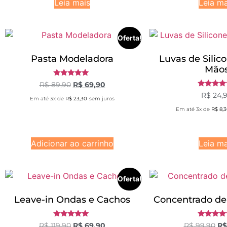
Leia mais
Leia ma
Oferta!
Pasta Modeladora
Luvas de Silic
Mão
Avaliação
R$
89,90
R$
69,90
5.00
Avaliaç
R$
24,
de 5
Em até 3x de
R$
23,30
sem juros
5.00
de 5
Em até 3x de
R$
8,3
Adicionar ao carrinho
Leia ma
Oferta!
Leave-in Ondas e Cachos
Concentrado de
Avaliação
Avaliaç
R$
119,90
R$
69,90
R$
99,90
R$