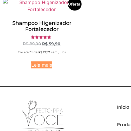
Oferta!
Shampoo Higenizador
Fortalecedor
Avaliação
R$
89,90
R$
59,90
5.00
de 5
Em até 3x de
R$
19,97
sem juros
Leia mais
Início
Produ