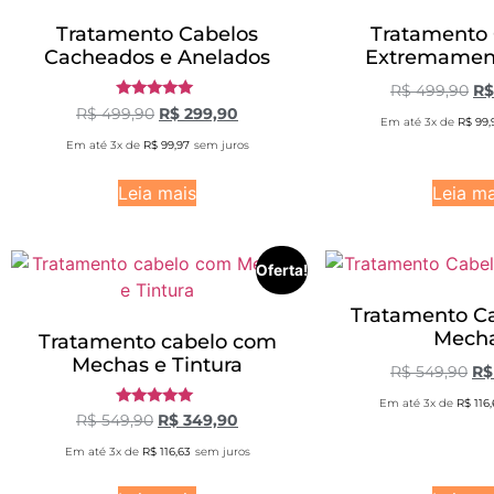
Tratamento Cabelos
Tratamento 
Cacheados e Anelados
Extremamen
R$
499,90
R$
Avaliação
R$
499,90
R$
299,90
Em até 3x de
R$
99,
5.00
de 5
Em até 3x de
R$
99,97
sem juros
Leia mais
Leia ma
Oferta!
Tratamento C
Mech
Tratamento cabelo com
Mechas e Tintura
R$
549,90
R$
Em até 3x de
R$
116,
Avaliação
R$
549,90
R$
349,90
5.00
de 5
Em até 3x de
R$
116,63
sem juros