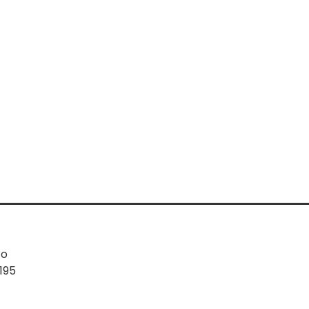
co
195