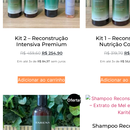
Kit 2 – Reconstrução
Kit 1 – Recon
Intensiva Premium
Nutrição C
R$
459,60
R$
254,90
R$
319,70
R$
Em até 3x de
R$
84,97
sem juros
Em até 3x de
R$
56,
Adicionar ao carrinho
Adicionar ao 
Oferta!
Shampoo Reco