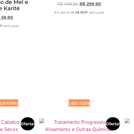
to de Mel e
R$
499,90
R$
299,90
 Karité
Em até 3x de
R$
99,97
sem juros
59,90
97
sem juros
carrinho
Leia mais
Oferta!
Oferta!