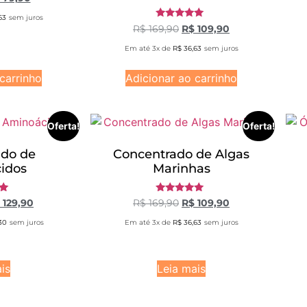
63
sem juros
Avaliação
R$
169,90
R$
109,90
5.00
de 5
Em até 3x de
R$
36,63
sem juros
carrinho
Adicionar ao carrinho
Oferta!
Oferta!
ado de
Concentrado de Algas
idos
Marinhas
ão
Avaliação
129,90
R$
169,90
R$
109,90
5.00
de 5
30
sem juros
Em até 3x de
R$
36,63
sem juros
is
Leia mais