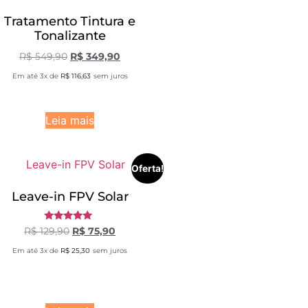
Tratamento Tintura e
Tonalizante
R$
549,90
R$
349,90
Em até 3x de
R$
116,63
sem juros
Leia mais
Oferta!
Leave-in FPV Solar
Avaliação
R$
129,90
R$
75,90
5.00
de 5
Em até 3x de
R$
25,30
sem juros