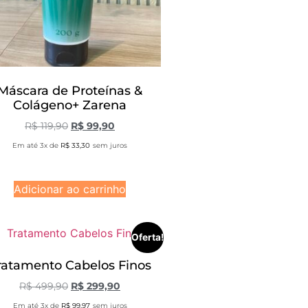
Máscara de Proteínas &
Colágeno+ Zarena
R$
119,90
R$
99,90
Em até 3x de
R$
33,30
sem juros
Adicionar ao carrinho
Oferta!
ratamento Cabelos Finos
R$
499,90
R$
299,90
Em até 3x de
R$
99,97
sem juros