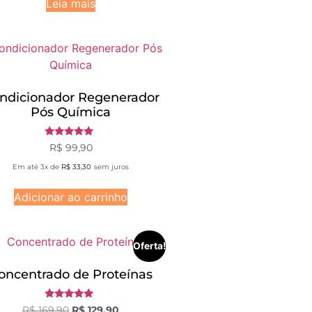
Leia mais
ndicionador Regenerador
Pós Química
Avaliação
R$
99,90
5.00
de 5
Em até 3x de
R$
33,30
sem juros
Adicionar ao carrinho
Oferta!
oncentrado de Proteínas
Avaliação
R$
169,90
R$
129,90