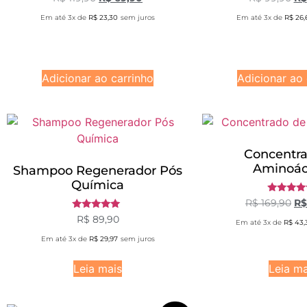
5.00
5.00
de 5
de 5
Em até 3x de
R$
23,30
sem juros
Em até 3x de
R$
26,
Adicionar ao carrinho
Adicionar ao 
Concentr
Aminoác
Shampoo Regenerador Pós
Química
Avaliaç
R$
169,90
R$
5.00
Avaliação
de 5
R$
89,90
Em até 3x de
R$
43,
5.00
de 5
Em até 3x de
R$
29,97
sem juros
Leia mais
Leia ma