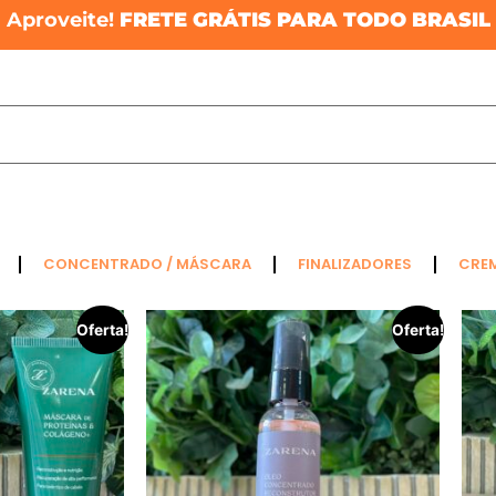
Aproveite!
FRETE GRÁTIS PARA TODO BRASIL
CONCENTRADO / MÁSCARA
FINALIZADORES
CRE
Oferta!
Oferta!