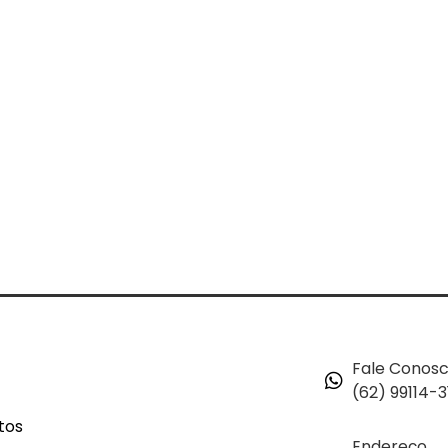
Fale Conos
(62) 99114-3
tos
Endereço