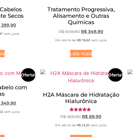
Cabelos
Tratamento Progressiva,
te Secos
Alisamento e Outras
Químicas
299,90
R$
549,90
R$
349,90
97
sem juros
Em até 3x de
R$
116,63
sem juros
is
Leia mais
Oferta!
Oferta!
abelo com
as
H2A Máscara de Hidratação
Hialurônica
349,90
63
sem juros
Avaliação
R$
169,90
R$
69,90
5.00
de 5
Em até 3x de
R$
23,30
sem juros