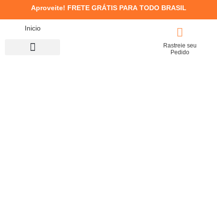
Aproveite!
FRETE GRÁTIS PARA TODO BRASIL
Inicio
Rastreie seu
Pedido
Concentrado / Máscara
Kits de Tratamento