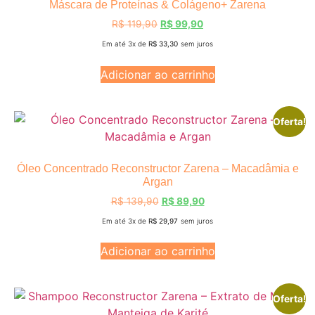
Máscara de Proteínas & Colágeno+ Zarena
R$
119,90
R$
99,90
Em até 3x de
R$
33,30
sem juros
Adicionar ao carrinho
Oferta!
Óleo Concentrado Reconstructor Zarena – Macadâmia e
Argan
R$
139,90
R$
89,90
Em até 3x de
R$
29,97
sem juros
Adicionar ao carrinho
Oferta!