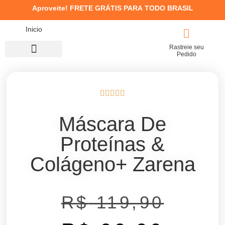
Aproveite!
FRETE GRÁTIS PARA TODO BRASIL
Inicio
Rastreie seu
Pedido
Concentrado / Máscara
Kits de Tratamento
Máscara De
Proteínas &
Colágeno+ Zarena
R$
119,90