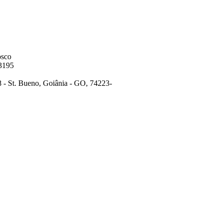
osco
3195
8 - St. Bueno, Goiânia - GO, 74223-