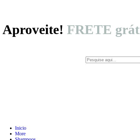
Aproveite!
FRETE gráti
Inicio
More
Shampoos