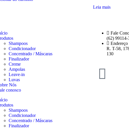
Leia mais
nício
Fale Con
rodutos
(62) 99114-
Shampoos
Endereço
Condicionador
R. T-58, 17
Concentrado / Máscaras
130
Finalizador
Creme
Ampolas
Leave-in
Luvas
obre Nós
ale conosco
nício
rodutos
Shampoos
Condicionador
Concentrado / Máscaras
Finalizador