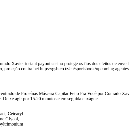
onrado Xavier
instant payout casino
protege os fios dos efeitos de enve
o, proteção contra bet
https://gsb.co.tz/en/sportsbook/upcoming
agentes
entrado de Proteínas Máscara Capilar Feito Pra Você por Conrado Xav
. Deixe agir por 15-20 minutos e em seguida enxágue.
act, Cetearyl
ne Glycol,
yltrimonium