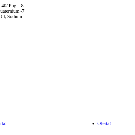
 40/ Ppg – 8
uaternium -7,
Oil, Sodium
rta!
Oferta!