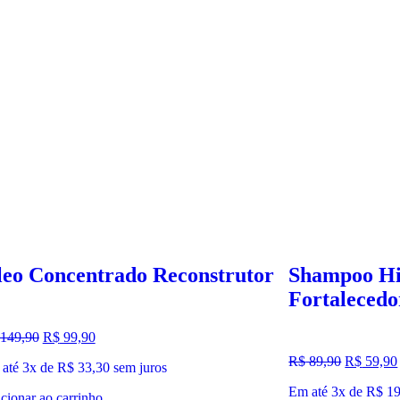
eo Concentrado Reconstrutor
Shampoo Hi
Fortalecedo
liação
149,90
R$
99,90
0
de 5
Avaliação
R$
89,90
R$
59,90
até 3x de
R$
33,30
sem juros
5.00
de 5
Em até 3x de
R$
19
cionar ao carrinho