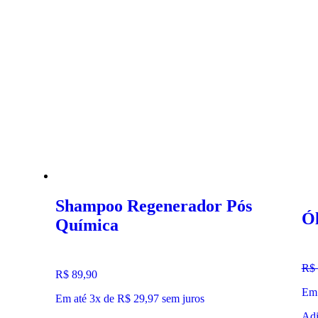
Shampoo Regenerador Pós
Ól
Química
Ava
R$
Avaliação
R$
89,90
5.0
5.00
de 5
Em 
Em até 3x de
R$
29,97
sem juros
Adi