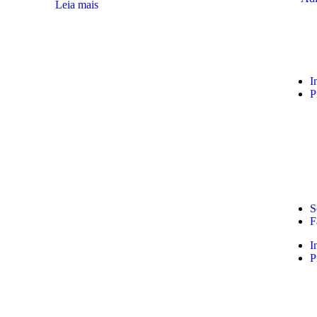
Leia mais
I
P
S
F
I
P