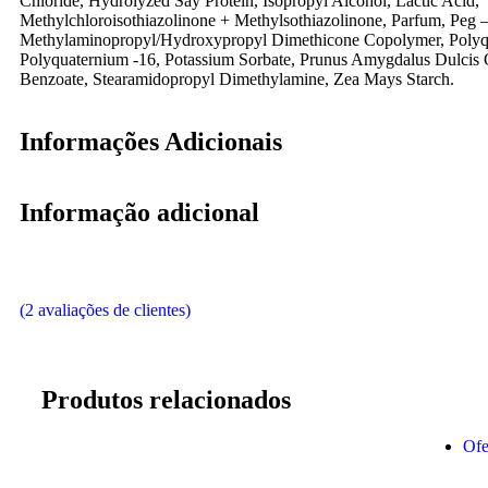
Chloride, Hydrolyzed Say Protein, Isopropyl Alcohol, Lactic Acid,
Methylchloroisothiazolinone + Methylsothiazolinone, Parfum, Peg –
Methylaminopropyl/Hydroxypropyl Dimethicone Copolymer, Polyq
Polyquaternium -16, Potassium Sorbate, Prunus Amygdalus Dulcis 
Benzoate, Stearamidopropyl Dimethylamine, Zea Mays Starch.
Informações Adicionais
Informação adicional
Avaliado
2
(
2
avaliações de clientes)
como
5.00
de
5, com
baseado em
avaliações de
clientes
Produtos relacionados
Ofe