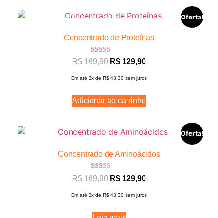
Oferta!
Concentrado de Proteínas
Avaliação
R$
169,90
R$
129,90
5.00
de 5
Em até 3x de
R$
43,30
sem juros
Adicionar ao carrinho
Oferta!
Concentrado de Aminoácidos
Avaliação
R$
169,90
R$
129,90
5.00
de 5
Em até 3x de
R$
43,30
sem juros
Leia mais