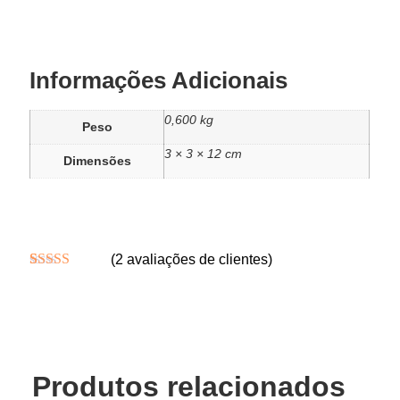
Informações Adicionais
0,600 kg
Peso
3 × 3 × 12 cm
Dimensões
(
2
avaliações de clientes)
Avaliado
1
como
5.00
de
5, com
baseado em
avaliação de
cliente
Produtos relacionados