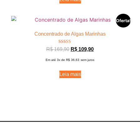
Oferta!
Concentrado de Algas Marinhas
Avaliação
R$
169,90
R$
109,90
5.00
de 5
Em até 3x de
R$
36,63
sem juros
Leia mais