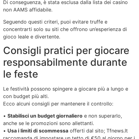
Di conseguenza, è stata esclusa dalla lista dei casino
non AAMS affidabile.
Seguendo questi criteri, puoi evitare truffe e
concentrarti solo su siti che offrono un’esperienza di
gioco leale e divertente.
Consigli pratici per giocare
responsabilmente durante
le feste
Le festività possono spingere a giocare più a lungo e
con budget più alti.
Ecco alcuni consigli per mantenere il controllo:
•
Stabilisci un budget giornaliero
e non superarlo,
anche se le promozioni sono allettanti.
•
Usa i limiti di scommessa
offerti dal sito; Tfnews.It
raccomanda di impostare un tetto di €50 al giorno per i