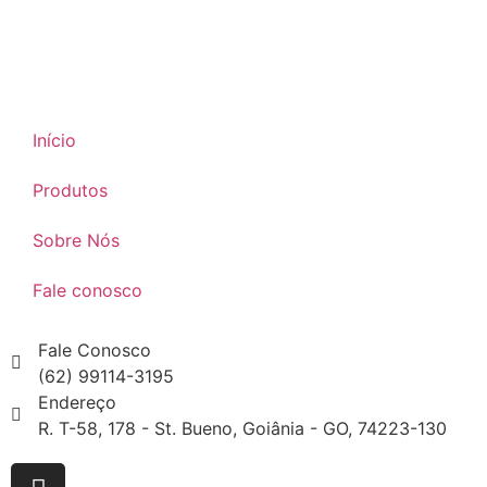
Início
Produtos
Sobre Nós
Fale conosco
Fale Conosco
(62) 99114-3195
Endereço
R. T-58, 178 - St. Bueno, Goiânia - GO, 74223-130