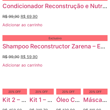
Condicionador Reconstrução e Nutrição Zarena – Vitaminas, Minerais e Aminoácidos
R$
99,90
R$
69,90
Adicionar ao carrinho
Exclusivo
Shampoo Reconstructor Zarena – Extrato de Mel e Manteiga de Karité
R$
99,90
R$
59,90
Adicionar ao carrinho
20% OFF
20% OFF
20% OFF
20% OFF
Kit 2 – Reconstrução Intensiva Premium
Kit 1 – Reconstrução e Nutrição Completa
Óleo Concentrado Reconstructor Zarena – Macadâmia e Argan
Máscara de Proteínas & Colágeno+ Zarena