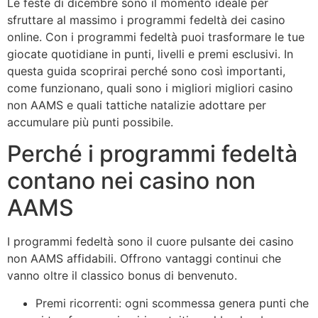
Le feste di dicembre sono il momento ideale per
sfruttare al massimo i programmi fedeltà dei casino
online. Con i programmi fedeltà puoi trasformare le tue
giocate quotidiane in punti, livelli e premi esclusivi. In
questa guida scoprirai perché sono così importanti,
come funzionano, quali sono i migliori migliori casino
non AAMS e quali tattiche natalizie adottare per
accumulare più punti possibile.
Perché i programmi fedeltà
contano nei casino non
AAMS
I programmi fedeltà sono il cuore pulsante dei casino
non AAMS affidabili. Offrono vantaggi continui che
vanno oltre il classico bonus di benvenuto.
Premi ricorrenti: ogni scommessa genera punti che