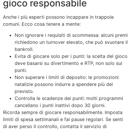
gioco responsabile
Anche i più esperti possono incappare in trappole
comuni. Ecco cosa tenere a mente:
Non ignorare i requisiti di scommessa: alcuni premi
richiedono un turnover elevato, che può svuotare il
bankroll.
Evita di giocare solo per i punti: la scelta del gioco
deve basarsi su divertimento e RTP, non solo sui
punti.
Non superare i limiti di deposito: le promozioni
natalizie possono indurre a spendere più del
previsto.
Controlla le scadenze dei punti: molti programmi
cancellano i punti inattivi dopo 30 giorni.
Ricorda sempre di giocare responsabilmente. Imposta
limiti di spesa settimanali e fai pause regolari. Se senti
di aver perso il controllo, contatta il servizio di