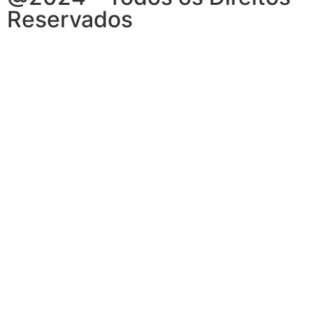
Reservados