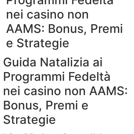
nei casino non
AAMS: Bonus, Premi
e Strategie
Guida Natalizia ai
Programmi Fedeltà
nei casino non AAMS:
Bonus, Premi e
Strategie