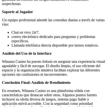
sospechosas.
Soporte al Jugador
Un equipo profesional atiende las consultas diarias a través de varias
vías:
Chat en vivo 24/7.
correo electrónico dedicado para preguntas y problemas
específicos.
Llamada telefónica directa disponible por turnos rotativos.
Análisis del Uso de la Interface
Winaura Casino ha puesto énfasis en asegurar una experiencia visual
agradable y fácil de navegar. El diseño limpio, el uso eficiente del
espacio y la organización intuitiva facilitan explorar las diferentes
opciones sin confusiones ni inconvenientes.
Conclusión Final: Análisis de Rendimiento
En resumen, Winaura Casino es una plataforma sólida con
características que destacan sobre otras. Algunos puntos fuertes
incluyen su oferta diversa de juegos, sistema pago fiable y
aplicación móvil accesible. Con la seguridad como prioridad