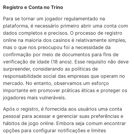
Registro e Conta no Trino
Para se tornar um jogador regulamentado na
plataforma, é necessário primeiro abrir uma conta com
dados completos e precisos. O processo de registro
online na maioria dos casinos é relativamente simples,
mas o que nos preocupou foi a necessidade da
confirmação por meio de documentos para fins de
verificação de idade (18 anos). Esse requisito não deve
surpreender, considerando as políticas de
responsabilidade social das empresas que operam no
mercado. No entanto, observamos um esforço
importante em promover práticas éticas e proteger os
jogadores mais vulneráveis.
Após o registro, é fornecida aos usuários uma conta
pessoal para acessar e gerenciar suas preferências e
hábitos de jogo online. Embora seja comum encontrar
opções para configurar notificações e limites