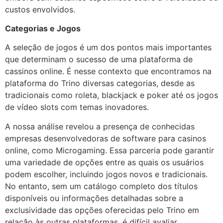
custos envolvidos.
Categorias e Jogos
A seleção de jogos é um dos pontos mais importantes
que determinam o sucesso de uma plataforma de
cassinos online. É nesse contexto que encontramos na
plataforma do Trino diversas categorias, desde as
tradicionais como roleta, blackjack e poker até os jogos
de vídeo slots com temas inovadores.
A nossa análise revelou a presença de conhecidas
empresas desenvolvedoras de software para casinos
online, como Microgaming. Essa parceria pode garantir
uma variedade de opções entre as quais os usuários
podem escolher, incluindo jogos novos e tradicionais.
No entanto, sem um catálogo completo dos títulos
disponíveis ou informações detalhadas sobre a
exclusividade das opções oferecidas pelo Trino em
relação às outras plataformas, é difícil avaliar