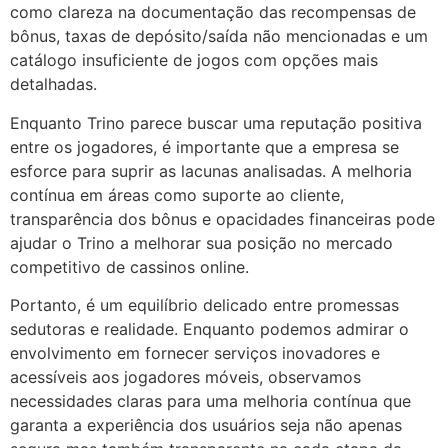
como clareza na documentação das recompensas de
bônus, taxas de depósito/saída não mencionadas e um
catálogo insuficiente de jogos com opções mais
detalhadas.
Enquanto Trino parece buscar uma reputação positiva
entre os jogadores, é importante que a empresa se
esforce para suprir as lacunas analisadas. A melhoria
contínua em áreas como suporte ao cliente,
transparência dos bônus e opacidades financeiras pode
ajudar o Trino a melhorar sua posição no mercado
competitivo de cassinos online.
Portanto, é um equilíbrio delicado entre promessas
sedutoras e realidade. Enquanto podemos admirar o
envolvimento em fornecer serviços inovadores e
acessíveis aos jogadores móveis, observamos
necessidades claras para uma melhoria contínua que
garanta a experiência dos usuários seja não apenas