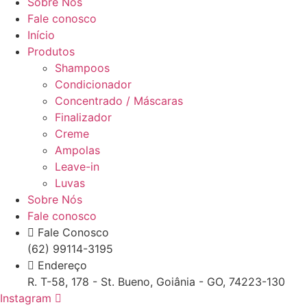
Sobre Nós
Fale conosco
Início
Produtos
Shampoos
Condicionador
Concentrado / Máscaras
Finalizador
Creme
Ampolas
Leave-in
Luvas
Sobre Nós
Fale conosco
Fale Conosco
(62) 99114-3195
Endereço
R. T-58, 178 - St. Bueno, Goiânia - GO, 74223-130
Instagram