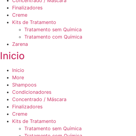
Concentrado / Máscara
Finalizadores
Creme
Kits de Tratamento
Tratamento sem Química
Tratamento com Química
Zarena
Inicio
Inicio
More
Shampoos
Condicionadores
Concentrado / Máscara
Finalizadores
Creme
Kits de Tratamento
Tratamento sem Química
Tratamento com Química