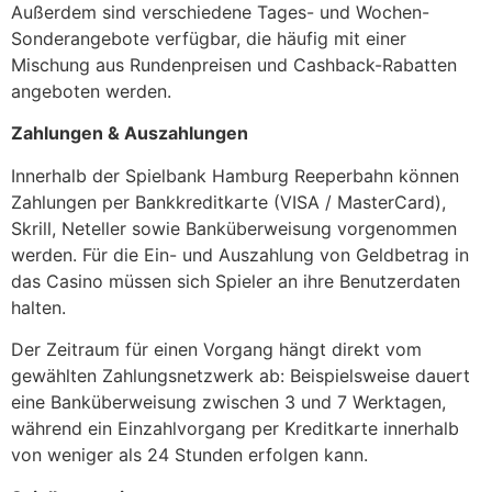
Außerdem sind verschiedene Tages- und Wochen-
Sonderangebote verfügbar, die häufig mit einer
Mischung aus Rundenpreisen und Cashback-Rabatten
angeboten werden.
Zahlungen & Auszahlungen
Innerhalb der Spielbank Hamburg Reeperbahn können
Zahlungen per Bankkreditkarte (VISA / MasterCard),
Skrill, Neteller sowie Banküberweisung vorgenommen
werden. Für die Ein- und Auszahlung von Geldbetrag in
das Casino müssen sich Spieler an ihre Benutzerdaten
halten.
Der Zeitraum für einen Vorgang hängt direkt vom
gewählten Zahlungsnetzwerk ab: Beispielsweise dauert
eine Banküberweisung zwischen 3 und 7 Werktagen,
während ein Einzahlvorgang per Kreditkarte innerhalb
von weniger als 24 Stunden erfolgen kann.