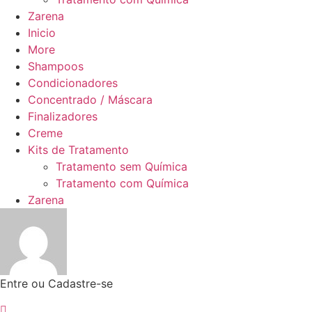
Zarena
Inicio
More
Shampoos
Condicionadores
Concentrado / Máscara
Finalizadores
Creme
Kits de Tratamento
Tratamento sem Química
Tratamento com Química
Zarena
Entre ou Cadastre-se