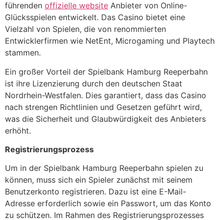
führenden
offizielle website
Anbieter von Online-
Glücksspielen entwickelt. Das Casino bietet eine
Vielzahl von Spielen, die von renommierten
Entwicklerfirmen wie NetEnt, Microgaming und Playtech
stammen.
Ein großer Vorteil der Spielbank Hamburg Reeperbahn
ist ihre Lizenzierung durch den deutschen Staat
Nordrhein-Westfalen. Dies garantiert, dass das Casino
nach strengen Richtlinien und Gesetzen geführt wird,
was die Sicherheit und Glaubwürdigkeit des Anbieters
erhöht.
Registrierungsprozess
Um in der Spielbank Hamburg Reeperbahn spielen zu
können, muss sich ein Spieler zunächst mit seinem
Benutzerkonto registrieren. Dazu ist eine E-Mail-
Adresse erforderlich sowie ein Passwort, um das Konto
zu schützen. Im Rahmen des Registrierungsprozesses