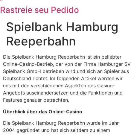
Rastreie seu Pedido
Spielbank Hamburg
Reeperbahn
Die Spielbank Hamburg Reeperbahn ist ein beliebter
Online-Casino-Betrieb, der von der Firma Hamburger SV
Spielbank GmbH betrieben wird und sich an Spieler aus
Deutschland richtet. Im folgenden Artikel werden wir
uns mit den verschiedenen Aspekten des Casino-
Angebots auseinandersetzen und die Funktionen und
Features genauer betrachten.
Überblick über das Online-Casino
Die Spielbank Hamburg Reeperbahn wurde im Jahr
2004 gegründet und hat sich seitdem zu einem