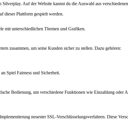
on Silverplay. Auf der Website kannst du die Auswahl aus verschiedenen
uf dieser Plattform gespielt werden.
ele mit unterschiedlichen Themen und Grafiken.
ietern zusammen, um seine Kunden sicher zu stellen. Dazu gehören:
an Spiel Fairness und Sicherheit.
infache Bedienung, um verschiedene Funktionen wie Einzahlung oder A
ie Implementierung neuester SSL-Verschlüsselungsverfahren. Diese Verschl