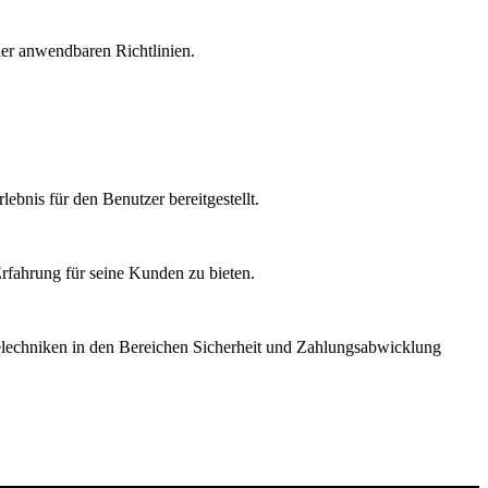
ler anwendbaren Richtlinien.
lebnis für den Benutzer bereitgestellt.
Erfahrung für seine Kunden zu bieten.
selechniken in den Bereichen Sicherheit und Zahlungsabwicklung