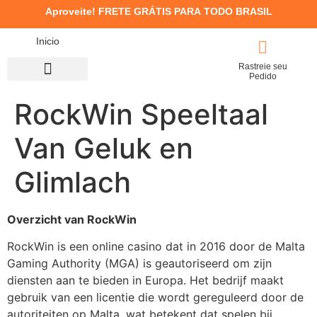
Aproveite!
FRETE GRÁTIS PARA TODO BRASIL
Inicio
Rastreie seu
Pedido
RockWin Speeltaal
Concentrado / Máscara
Kits de Tratamento
Van Geluk en
Glimlach
Overzicht van RockWin
RockWin is een online casino dat in 2016 door de Malta
Gaming Authority (MGA) is geautoriseerd om zijn
diensten aan te bieden in Europa. Het bedrijf maakt
gebruik van een licentie die wordt gereguleerd door de
autoriteiten op Malta, wat betekent dat spelen bij