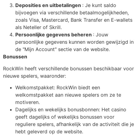
Deposities en uitbetalingen
: Je kunt saldo
bijvoegen via verschillende betaalmogelijkheden,
zoals Visa, Mastercard, Bank Transfer en E-wallets
als Neteller of Skrill.
Persoonlijke gegevens beheren
: Jouw
persoonlijke gegevens kunnen worden gewijzigd in
de "Mijn Account" sectie van de website.
Bonussen
RockWin heeft verschillende bonussen beschikbaar voor
nieuwe spelers, waaronder:
Welkomstpakket: RockWin biedt een
welkomstpakket aan nieuwe spelers om ze te
motiveren.
Dagelijks en wekelijks bonusbonnen: Het casino
geeft dagelijks of wekelijks bonussen voor
reguliere spelers, afhankelijk van de activiteit die je
hebt geleverd op de website.