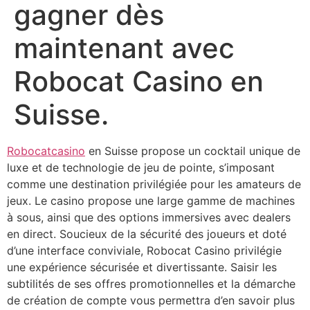
gagner dès
maintenant avec
Robocat Casino en
Suisse.
Robocatcasino
en Suisse propose un cocktail unique de
luxe et de technologie de jeu de pointe, s’imposant
comme une destination privilégiée pour les amateurs de
jeux. Le casino propose une large gamme de machines
à sous, ainsi que des options immersives avec dealers
en direct. Soucieux de la sécurité des joueurs et doté
d’une interface conviviale, Robocat Casino privilégie
une expérience sécurisée et divertissante. Saisir les
subtilités de ses offres promotionnelles et la démarche
de création de compte vous permettra d’en savoir plus