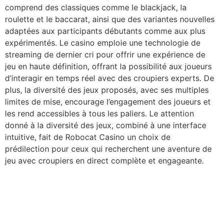
comprend des classiques comme le blackjack, la
roulette et le baccarat, ainsi que des variantes nouvelles
adaptées aux participants débutants comme aux plus
expérimentés. Le casino emploie une technologie de
streaming de dernier cri pour offrir une expérience de
jeu en haute définition, offrant la possibilité aux joueurs
d’interagir en temps réel avec des croupiers experts. De
plus, la diversité des jeux proposés, avec ses multiples
limites de mise, encourage l’engagement des joueurs et
les rend accessibles à tous les paliers. Le attention
donné à la diversité des jeux, combiné à une interface
intuitive, fait de Robocat Casino un choix de
prédilection pour ceux qui recherchent une aventure de
jeu avec croupiers en direct complète et engageante.