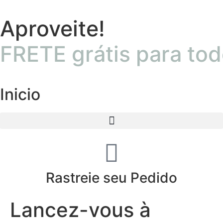
Aproveite!
FRETE grátis para tod
Inicio
Rastreie seu Pedido
Lancez-vous à