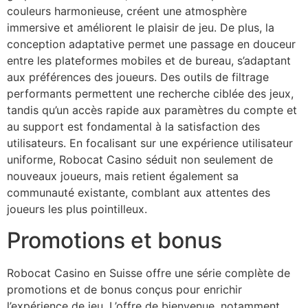
couleurs harmonieuse, créent une atmosphère
immersive et améliorent le plaisir de jeu. De plus, la
conception adaptative permet une passage en douceur
entre les plateformes mobiles et de bureau, s’adaptant
aux préférences des joueurs. Des outils de filtrage
performants permettent une recherche ciblée des jeux,
tandis qu’un accès rapide aux paramètres du compte et
au support est fondamental à la satisfaction des
utilisateurs. En focalisant sur une expérience utilisateur
uniforme, Robocat Casino séduit non seulement de
nouveaux joueurs, mais retient également sa
communauté existante, comblant aux attentes des
joueurs les plus pointilleux.
Promotions et bonus
Robocat Casino en Suisse offre une série complète de
promotions et de bonus conçus pour enrichir
l’expérience de jeu. L’offre de bienvenue, notamment,