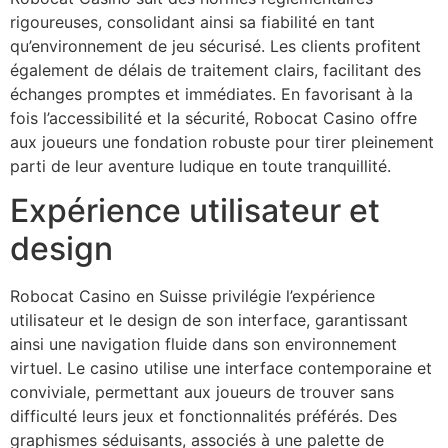
rigoureuses, consolidant ainsi sa fiabilité en tant
qu’environnement de jeu sécurisé. Les clients profitent
également de délais de traitement clairs, facilitant des
échanges promptes et immédiates. En favorisant à la
fois l’accessibilité et la sécurité, Robocat Casino offre
aux joueurs une fondation robuste pour tirer pleinement
parti de leur aventure ludique en toute tranquillité.
Expérience utilisateur et
design
Robocat Casino en Suisse privilégie l’expérience
utilisateur et le design de son interface, garantissant
ainsi une navigation fluide dans son environnement
virtuel. Le casino utilise une interface contemporaine et
conviviale, permettant aux joueurs de trouver sans
difficulté leurs jeux et fonctionnalités préférés. Des
graphismes séduisants, associés à une palette de