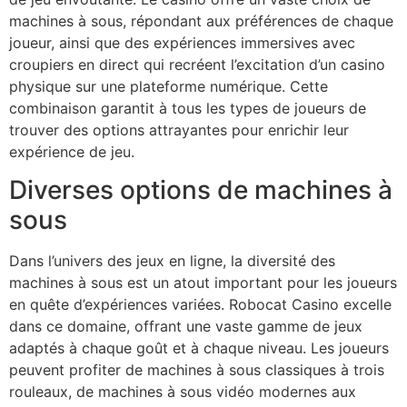
machines à sous, répondant aux préférences de chaque
joueur, ainsi que des expériences immersives avec
croupiers en direct qui recréent l’excitation d’un casino
physique sur une plateforme numérique. Cette
combinaison garantit à tous les types de joueurs de
trouver des options attrayantes pour enrichir leur
expérience de jeu.
Diverses options de machines à
sous
Dans l’univers des jeux en ligne, la diversité des
machines à sous est un atout important pour les joueurs
en quête d’expériences variées. Robocat Casino excelle
dans ce domaine, offrant une vaste gamme de jeux
adaptés à chaque goût et à chaque niveau. Les joueurs
peuvent profiter de machines à sous classiques à trois
rouleaux, de machines à sous vidéo modernes aux