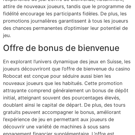
attire de nouveaux joueurs, tandis que le programme de
fidélité encourage les participants fidèles. De plus, les
promotions journalières garantissent à tous les joueurs
des chances permanentes d’optimiser leur potentiel de
jeu.
Offre de bonus de bienvenue
En explorant l’univers dynamique des jeux en Suisse, les
joueurs découvriront que l’offre de bienvenue du casino
Robocat est conçue pour séduire aussi bien les
nouveaux joueurs que les habitués. Cette promotion
attrayante comprend généralement un bonus de dépôt
initial, atteignant souvent des pourcentages élevés,
doublant ainsi le capital de départ. De plus, des tours
gratuits peuvent accompagner le bonus, améliorant
l’expérience de jeu en permettant aux joueurs de
découvrir une variété de machines à sous sans
engagement financier supplémentaire. L’offre est