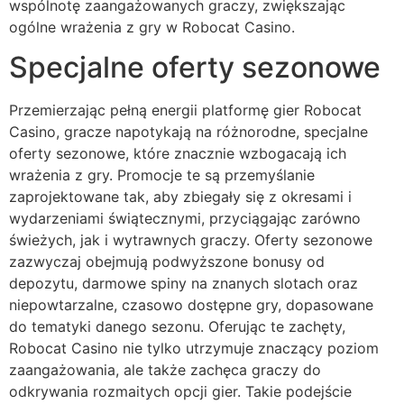
wspólnotę zaangażowanych graczy, zwiększając
ogólne wrażenia z gry w Robocat Casino.
Specjalne oferty sezonowe
Przemierzając pełną energii platformę gier Robocat
Casino, gracze napotykają na różnorodne, specjalne
oferty sezonowe, które znacznie wzbogacają ich
wrażenia z gry. Promocje te są przemyślanie
zaprojektowane tak, aby zbiegały się z okresami i
wydarzeniami świątecznymi, przyciągając zarówno
świeżych, jak i wytrawnych graczy. Oferty sezonowe
zazwyczaj obejmują podwyższone bonusy od
depozytu, darmowe spiny na znanych slotach oraz
niepowtarzalne, czasowo dostępne gry, dopasowane
do tematyki danego sezonu. Oferując te zachęty,
Robocat Casino nie tylko utrzymuje znaczący poziom
zaangażowania, ale także zachęca graczy do
odkrywania rozmaitych opcji gier. Takie podejście