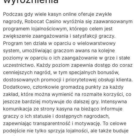
Podczas gdy wiele kasyn online oferuje zwykłe
nagrody, Robocat Casino wyróżnia się zaawansowanym
programem lojalnościowym, którego celem jest
zwiększenie zaangażowania i satysfakcji graczy.
Program ten działa w oparciu o wielowarstwowy
system, umożliwiając graczom awans na kolejne
poziomy w oparciu o ich zaangażowanie w grze i stałe
uczestnictwo. Każdy poziom zapewnia dostęp do coraz
cenniejszych nagród, w tym specjalnych bonusów,
dostosowanych promocji i priorytetowej obsługi klienta.
Dodatkowo, członkowie gromadzą punkty za każdy
zakład, które można wymienić na rozmaite korzyści, co
jeszcze bardziej motywuje do dalszej gry. Intensywna
komunikacja ze strony kasyna na bieżąco informuje
graczy o ich statusie i dostępnych nagrodach,
zapewniając transparentność i motywację. To celowe
podejście nie tylko sprzyja lojalności, ale także buduje