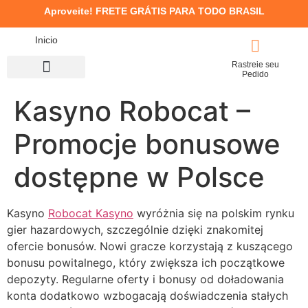
Aproveite!
FRETE GRÁTIS PARA TODO BRASIL
Inicio
Rastreie seu
Pedido
Kasyno Robocat –
Concentrado / Máscara
Kits de Tratamento
Promocje bonusowe
dostępne w Polsce
Kasyno
Robocat Kasyno
wyróżnia się na polskim rynku
gier hazardowych, szczególnie dzięki znakomitej
ofercie bonusów. Nowi gracze korzystają z kuszącego
bonusu powitalnego, który zwiększa ich początkowe
depozyty. Regularne oferty i bonusy od doładowania
konta dodatkowo wzbogacają doświadczenia stałych