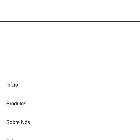
Início
Produtos
Sobre Nós