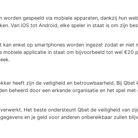
 worden gespeeld via mobiele apparaten, dankzij hun webs
. Van iOS tot Android, elke speler in staat is om zijn best
et kan enkel op smartphones worden ingezet zodat er niet m
ge mobiele applicatie in staat om bijvoorbeeld tot wel €20 
week.
kker heeft zijn de veiligheid en betrouwbaarheid. Bij Qbet 
en beheerd door een erkende organisatie en het spel met g
d verwerkt. Het beste ondersteunt Qbet de veiligheid van zij
sgegevens en je geld voor anderen onbereikbaar zullen blijv