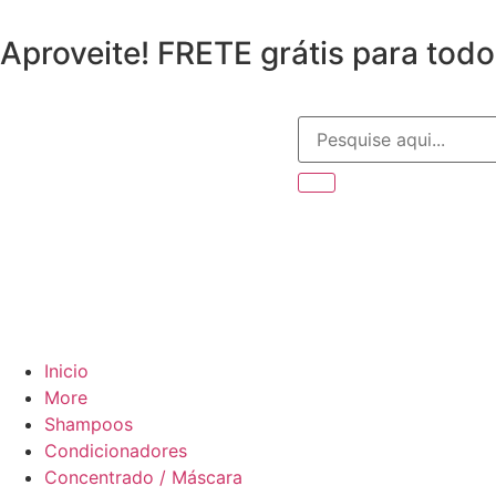
Aproveite!
FRETE grátis para todo
Inicio
More
Shampoos
Condicionadores
Concentrado / Máscara