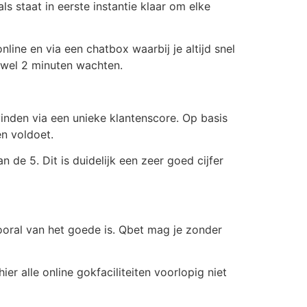
s staat in eerste instantie klaar om elke
line en via een chatbox waarbij je altijd snel
 wel 2 minuten wachten.
vinden via een unieke klantenscore. Op basis
n voldoet.
 de 5. Dit is duidelijk een zeer goed cijfer
ooral van het goede is. Qbet mag je zonder
er alle online gokfaciliteiten voorlopig niet