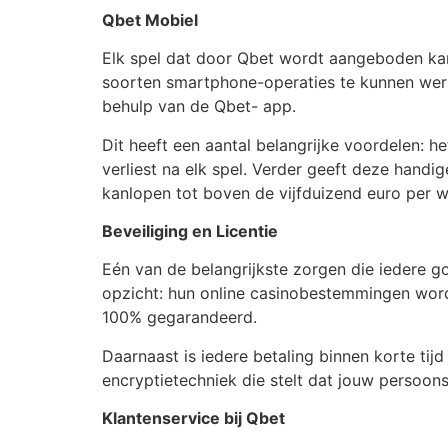
Qbet Mobiel
Elk spel dat door Qbet wordt aangeboden kan
soorten smartphone-operaties te kunnen werken
behulp van de Qbet- app.
Dit heeft een aantal belangrijke voordelen: h
verliest na elk spel. Verder geeft deze handi
kanlopen tot boven de vijfduizend euro per 
Beveiliging en Licentie
Eén van de belangrijkste zorgen die iedere go
opzicht: hun online casinobestemmingen word
100% gegarandeerd.
Daarnaast is iedere betaling binnen korte tij
encryptietechniek die stelt dat jouw persoon
Klantenservice bij Qbet