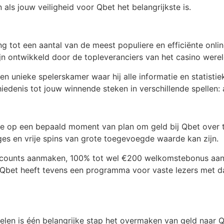
ls jouw veiligheid voor Qbet het belangrijkste is.
ng tot een aantal van de meest populiere en efficiënte onl
n ontwikkeld door de topleveranciers van het casino werel
gen unieke spelerskamer waar hij alle informatie en statistie
iedenis tot jouw winnende steken in verschillende spellen: al
e op een bepaald moment van plan om geld bij Qbet over te
s en vrije spins van grote toegevoegde waarde kan zijn.
counts aanmaken, 100% tot wel €200 welkomstebonus aange
: Qbet heeft tevens een programma voor vaste lezers met daa
en is één belangrijke stap het overmaken van geld naar Qb