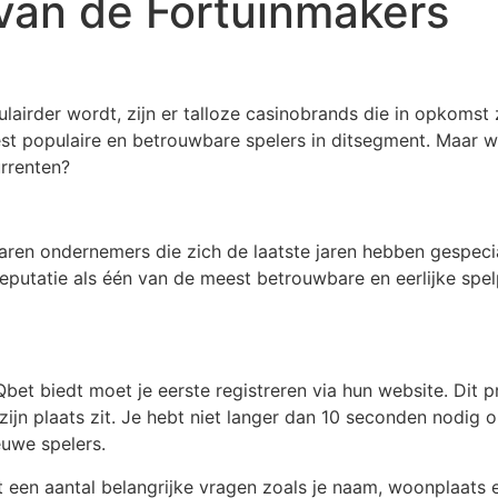
van de Fortuinmakers
airder wordt, zijn er talloze casinobrands die in opkomst z
t populaire en betrouwbare spelers in ditsegment. Maar wi
urrenten?
aren ondernemers die zich de laatste jaren hebben gespecia
 reputatie als één van de meest betrouwbare en eerlijke spel
bet biedt moet je eerste registreren via hun website. Dit 
 zijn plaats zit. Je hebt niet langer dan 10 seconden nodig 
euwe spelers.
 een aantal belangrijke vragen zoals je naam, woonplaats 