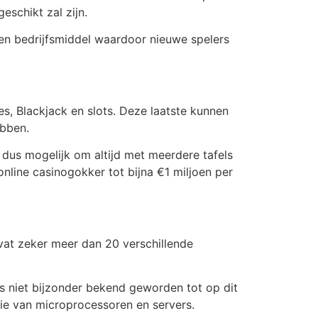
schikt zal zijn.
 een bedrijfsmiddel waardoor nieuwe spelers
es, Blackjack en slots. Deze laatste kunnen
ebben.
 dus mogelijk om altijd met meerdere tafels
online casinogokker tot bijna €1 miljoen per
evat zeker meer dan 20 verschillende
is niet bijzonder bekend geworden tot op dit
tie van microprocessoren en servers.