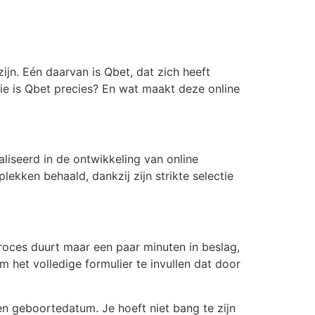
ijn. Eén daarvan is Qbet, dat zich heeft
e is Qbet precies? En wat maakt deze online
liseerd in de ontwikkeling van online
plekken behaald, dankzij zijn strikte selectie
proces duurt maar een paar minuten in beslag,
om het volledige formulier te invullen dat door
en geboortedatum. Je hoeft niet bang te zijn