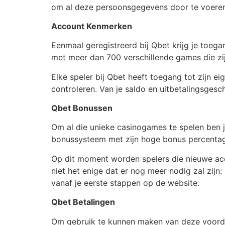
om al deze persoonsgegevens door te voeren a
Account Kenmerken
Eenmaal geregistreerd bij Qbet krijg je toega
met meer dan 700 verschillende games die zij
Elke speler bij Qbet heeft toegang tot zijn ei
controleren. Van je saldo en uitbetalingsgesch
Qbet Bonussen
Om al die unieke casinogames te spelen ben j
bonussysteem met zijn hoge bonus percentage
Op dit moment worden spelers die nieuwe ac
niet het enige dat er nog meer nodig zal zijn
vanaf je eerste stappen op de website.
Qbet Betalingen
Om gebruik te kunnen maken van deze voordel