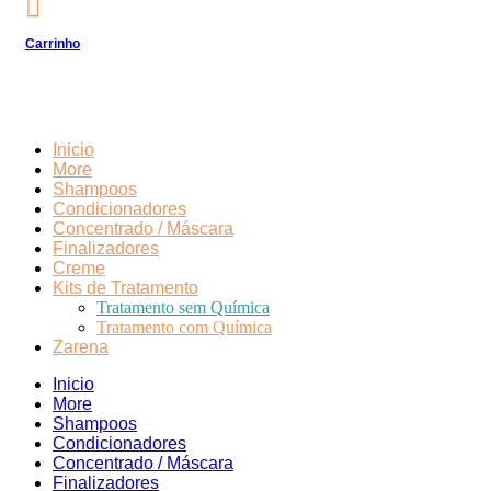
Carrinho
Inicio
More
Shampoos
Condicionadores
Concentrado / Máscara
Finalizadores
Creme
Kits de Tratamento
Tratamento sem Química
Tratamento com Química
Zarena
Inicio
More
Shampoos
Condicionadores
Concentrado / Máscara
Finalizadores