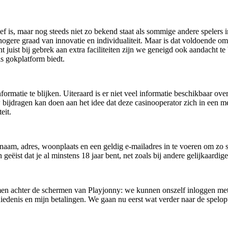
ief is, maar nog steeds niet zo bekend staat als sommige andere spelers
 hogere graad van innovatie en individualiteit. Maar is dat voldoende 
 juist bij gebrek aan extra faciliteiten zijn we geneigd ook aandacht te 
s gokplatform biedt.
nformatie te blijken. Uiteraard is er niet veel informatie beschikbaar ove
bijdragen kan doen aan het idee dat deze casinooperator zich in een me
eit.
s naam, adres, woonplaats en een geldig e-mailadres in te voeren om zo 
geëist dat je al minstens 18 jaar bent, net zoals bij andere gelijkaardige
nemen achter de schermen van Playjonny: we kunnen onszelf inloggen met 
iedenis en mijn betalingen. We gaan nu eerst wat verder naar de spelopt