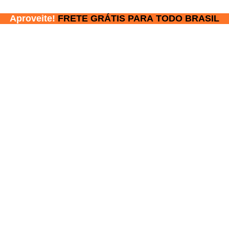
Aproveite!
FRETE GRÁTIS PARA TODO BRASIL