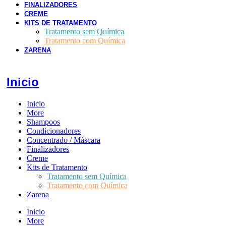
FINALIZADORES
CREME
KITS DE TRATAMENTO
Tratamento sem Química
Tratamento com Química
ZARENA
Inicio
Inicio
More
Shampoos
Condicionadores
Concentrado / Máscara
Finalizadores
Creme
Kits de Tratamento
Tratamento sem Química
Tratamento com Química
Zarena
Inicio
More