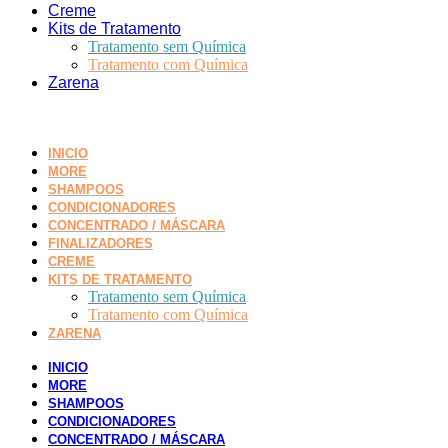
Creme
Kits de Tratamento
Tratamento sem Química
Tratamento com Química
Zarena
INICIO
MORE
SHAMPOOS
CONDICIONADORES
CONCENTRADO / MÁSCARA
FINALIZADORES
CREME
KITS DE TRATAMENTO
Tratamento sem Química
Tratamento com Química
ZARENA
INICIO
MORE
SHAMPOOS
CONDICIONADORES
CONCENTRADO / MÁSCARA