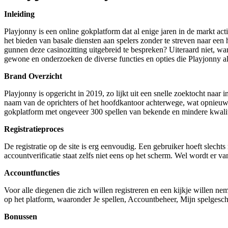
Inleiding
Playjonny is een online gokplatform dat al enige jaren in de markt act
het bieden van basale diensten aan spelers zonder te streven naar een
gunnen deze casinozitting uitgebreid te bespreken? Uiteraard niet, want
gewone en onderzoeken de diverse functies en opties die Playjonny al
Brand Overzicht
Playjonny is opgericht in 2019, zo lijkt uit een snelle zoektocht naar i
naam van de oprichters of het hoofdkantoor achterwege, wat opnieuw 
gokplatform met ongeveer 300 spellen van bekende en mindere kwalit
Registratieproces
De registratie op de site is erg eenvoudig. Een gebruiker hoeft slecht
accountverificatie staat zelfs niet eens op het scherm. Wel wordt er van 
Accountfuncties
Voor alle diegenen die zich willen registreren en een kijkje willen 
op het platform, waaronder Je spellen, Accountbeheer, Mijn spelgesch
Bonussen