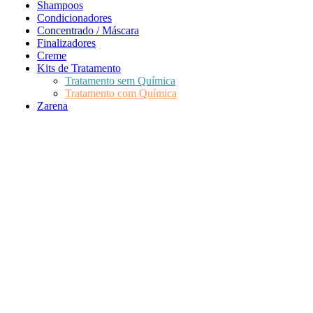
Shampoos
Condicionadores
Concentrado / Máscara
Finalizadores
Creme
Kits de Tratamento
Tratamento sem Química
Tratamento com Química
Zarena