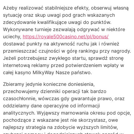
Ażeby realizować stabilniejsze efekty, obserwuj własną
sytuację oraz skup uwagi pod grach wskazanych
zdecydowanie kwalifikujące uwagi do punktów.
Wykonywane turnieje zezwalają odgrywać w niektóre
uciechy,
https://royale500casino.net/pl/bonus/
dostawać punkty na aktywność ruchu jak i również
przemieszczać czujności w górę rankingu przy nagrody.
Jeżeli potrzebujesz zwykłego startu, sprawdź stronę
internetową reklamy przed potwierdzeniem wpłaty w
całej kasyno MilkyWay Nasze państwo.
Zbieramy jedynie konieczne doniesienia,
przechowujemy dzienniki operacji tak bardzo
czasochłonnie, wówczas gdy gwarantuje prawo, oraz
oddzielamy dane operacyjne od informacji
analitycznych. Wyjąwszy marnowania okresu pod opcje,
pochodzące z wskazane jest nie skorzystasz, owe
najlepszy strategia na zdobycie wyższych limitów,