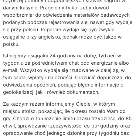
szybszej pomocy i dogodniejszych stawek nagród w
danym kasynie. Pragniemy tylko, żeby dowód
współbrzmiał do odwiedzenia materiałów badawczych
podanych podczas rejestrowania się, nawet gdy wydaje
się przy polsku. Poparcie wydaje się być zwykle
osiągalne przy angielsku, jednak może być także w
polsku.
Istniejemy osiągalni 24 godziny na dobę, tydzień w
tygodniu za pośrednictwem chat pod energicznie albo
e-mail. Wszystko wydaje się rzutowane w całej zʂ, w
tym salda, wpłaty i należności. Odrzucić dopuszczaj do
odwiedzenia opóźnień, podając błędne informacje o
geolokalizacji jak i również dokumentach.
Za każdym razem informujemy Ciebie, w którym
miejscu stoisz, pokazując, ile okresu zostało Wam do
gry. Chodzi o to ułożenie limitu czasu trzydzieści do 85
chwil, sprawdzanie rzeczywistości co pół godziny oraz
opracowanie choć jednego dzionka przy tygodniu bez