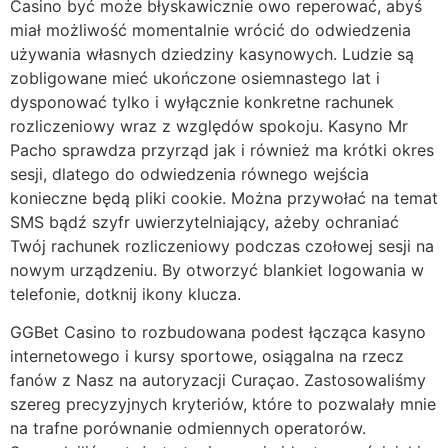
Casino być może błyskawicznie owo reperować, abyś
miał możliwość momentalnie wrócić do odwiedzenia
używania własnych dziedziny kasynowych. Ludzie są
zobligowane mieć ukończone osiemnastego lat i
dysponować tylko i wyłącznie konkretne rachunek
rozliczeniowy wraz z względów spokoju. Kasyno Mr
Pacho sprawdza przyrząd jak i również ma krótki okres
sesji, dlatego do odwiedzenia równego wejścia
konieczne będą pliki cookie. Można przywołać na temat
SMS bądź szyfr uwierzytelniający, ażeby ochraniać
Twój rachunek rozliczeniowy podczas czołowej sesji na
nowym urządzeniu. By otworzyć blankiet logowania w
telefonie, dotknij ikony klucza.
GGBet Casino to rozbudowana podest łącząca kasyno
internetowego i kursy sportowe, osiągalna na rzecz
fanów z Nasz na autoryzacji Curaçao. Zastosowaliśmy
szereg precyzyjnych kryteriów, które to pozwalały mnie
na trafne porównanie odmiennych operatorów.