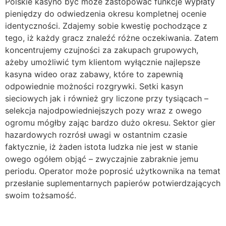
Polskie kasyno być może zastopować funkcje wypłaty
pieniędzy do odwiedzenia okresu kompletnej ocenie
identyczności. Zdajemy sobie kwestię pochodzące z
tego, iż każdy gracz znaleźć różne oczekiwania. Zatem
koncentrujemy czujności za zakupach grupowych,
ażeby umożliwić tym klientom wyłącznie najlepsze
kasyna wideo oraz zabawy, które to zapewnią
odpowiednie możności rozgrywki. Setki kasyn
sieciowych jak i również gry liczone przy tysiącach –
selekcja najodpowiedniejszych pozy wraz z owego
ogromu mógłby zając bardzo dużo okresu. Sektor gier
hazardowych rozrósł uwagi w ostantnim czasie
faktycznie, iż żaden istota ludzka nie jest w stanie
owego ogółem objąć – zwyczajnie zabraknie jemu
periodu. Operator może poprosić użytkownika na temat
przesłanie suplementarnych papierów potwierdzających
swoim tożsamość.