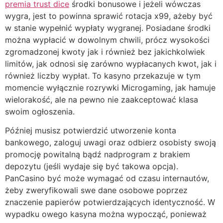
premia trust dice
środki bonusowe i jeżeli wówczas
wygra, jest to powinna sprawić rotacja x99, ażeby być
w stanie wypełnić wypłaty wygranej. Posiadane środki
można wypłacić w dowolnym chwili, prócz wysokości
zgromadzonej kwoty jak i również bez jakichkolwiek
limitów, jak odnosi się zarówno wypłacanych kwot, jak i
również liczby wypłat. To kasyno przekazuje w tym
momencie wyłącznie rozrywki Microgaming, jak hamuje
wielorakość, ale na pewno nie zaakceptować klasa
swoim ogłoszenia.
Później musisz potwierdzić utworzenie konta
bankowego, zaloguj uwagi oraz odbierz osobisty swoją
promocję powitalną bądź nadprogram z brakiem
depozytu (jeśli wydaje się być takowa opcja).
PanCasino być może wymagać od czasu internautów,
żeby zweryfikowali swe dane osobowe poprzez
znaczenie papierów potwierdzających identyczność. W
wypadku owego kasyna można wypocząć, ponieważ