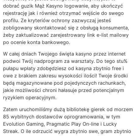
dobrać guzik Mąż Kasyno logowanie, aby ukończyć
rejestrację jak i również otrzymać wejście do swego
profilu. Ze kryteriów ochrony zazwyczaj jesteś
zobligowany skontaktować się z obsługą konsumenta,
żeby zaktualizować zarejestrowany link e-list mailowy
po ocenie konta bankowego.
W całej dniach Twojego święta kasyno przez internet
podwoi Twój nadprogram za warsztaty. Do tego stu%
pułapu wpłaty zdobędziesz od kasyna zbytnio free i
owe z brakiem zakresu wysokości ilości! Twoje środki
będą magazynowane pod pojedynczych rachunkach,
jakie możliwości chroni hałasuje przed potencjalnym
ryzykiem operacyjnym.
Zatem uruchomiliśmy dużą bibliotekę gierek od morzem
85 wybitnych dostawców oprogramowania, w tym
Evolution Gaming, Pragmatic Play On-line i Lucky
Streak. O ile odrzucić wygra zbytnio swe, gram zbytnio