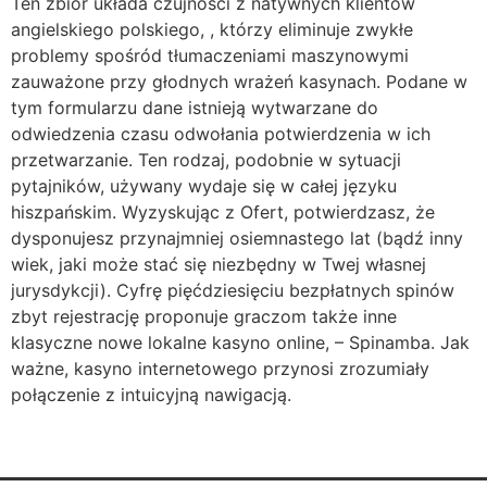
Ten zbiór układa czujności z natywnych klientów
angielskiego polskiego, , którzy eliminuje zwykłe
problemy spośród tłumaczeniami maszynowymi
zauważone przy głodnych wrażeń kasynach. Podane w
tym formularzu dane istnieją wytwarzane do
odwiedzenia czasu odwołania potwierdzenia w ich
przetwarzanie. Ten rodzaj, podobnie w sytuacji
pytajników, używany wydaje się w całej języku
hiszpańskim. Wyzyskując z Ofert, potwierdzasz, że
dysponujesz przynajmniej osiemnastego lat (bądź inny
wiek, jaki może stać się niezbędny w Twej własnej
jurysdykcji). Cyfrę pięćdziesięciu bezpłatnych spinów
zbyt rejestrację proponuje graczom także inne
klasyczne nowe lokalne kasyno online, – Spinamba. Jak
ważne, kasyno internetowego przynosi zrozumiały
połączenie z intuicyjną nawigacją.