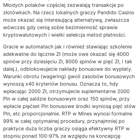
Młodych polaków częściej zezwalają transakcje po
złotówkach. Na rzecz lokalnych graczy Pandido Casino
może okazać się interesującą alternatywą, zwłaszcza
wówczas gdy cenią sobie bezimienność sprawie
kryptowalutowych i wielki selekcja metod płatności.
Gracie w automatach jak i również stawiając szkolenie
adekwatne do łącznie Zł (może owe okazać się 4000
spinów przy dziesięciu Zł, 8000 spinów w pięć Zł, i tak
dalej.), odblokowujecie nakłady bonusowe do wypłaty.
Warunki obrotu (wagering) gwoli zasobów bonusowych
wynoszą x40 kryteriów bonusu. Oznacza to, hdy
wpłacając 2000 Zł, otrzymujecie suplementarne 2000
Pln w całej saldzie bonusowym oraz 150 spinów, przy
wpłacie pięćset Pln bonusowe środki wyniosą pięć stów
Pln, etc proporcjonalnie. RTP w Mines wynosi formalne
99% w całej optymalnej procedury, przynajmniej po
praktyce duża liczba graczy osiąga efektywny RTP w
stopniu ponad 100-97% ze względu na koncepcję