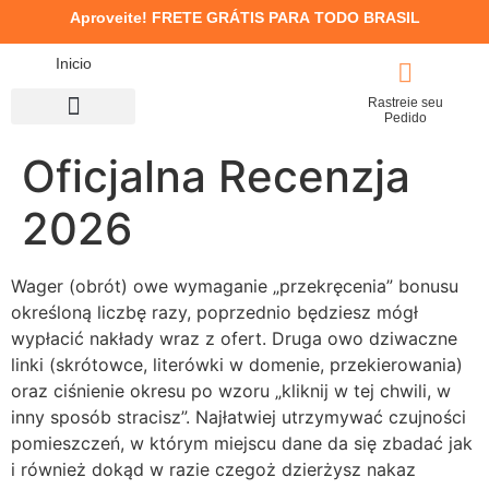
Aproveite!
FRETE GRÁTIS PARA TODO BRASIL
Inicio
Rastreie seu
Pedido
Oficjalna Recenzja
Concentrado / Máscara
Kits de Tratamento
2026
Wager (obrót) owe wymaganie „przekręcenia” bonusu
określoną liczbę razy, poprzednio będziesz mógł
wypłacić nakłady wraz z ofert. Druga owo dziwaczne
linki (skrótowce, literówki w domenie, przekierowania)
oraz ciśnienie okresu po wzoru „kliknij w tej chwili, w
inny sposób stracisz”. Najłatwiej utrzymywać czujności
pomieszczeń, w którym miejscu dane da się zbadać jak
i również dokąd w razie czegoż dzierżysz nakaz