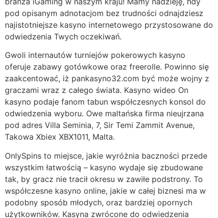
branża iGaming w naszym kraju! Mamy nadzieję, hdy
pod opisanym adnotacjom bez trudności odnajdziesz
najistotniejsze kasyno internetowego przystosowane do
odwiedzenia Twych oczekiwań.
Gwoli internautów turniejów pokerowych kasyno
oferuje zabawy gotówkowe oraz freerolle. Powinno się
zaakcentować, iż pankasyno32.com być może wojny z
graczami wraz z całego świata. Kasyno wideo On
kasyno podaje fanom tabun współczesnych konsol do
odwiedzenia wyboru. Owe maltańska firma nieujrzana
pod adres Villa Seminia, 7, Sir Temi Zammit Avenue,
Takowa Xbiex XBX1011, Malta.
OnlySpins to miejsce, jakie wyróżnia baczności przede
wszystkim łatwością – kasyno wydaje się zbudowane
tak, by gracz nie tracił okresu w zawiłe podstrony. To
współczesne kasyno online, jakie w całej biznesi ma w
podobny sposób młodych, oraz bardziej opornych
użytkowników. Kasyna zwrócone do odwiedzenia