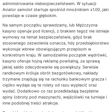
administrowania niebezpieczeństwem. W sytuacji
Aviator samolot startuje spośród mnożnikiem x1.00, jaki
powstaje w czasie głębokim.
Na samym początku sprawdzamy, lub Mężczyzna
kasyno operuje pod licencji, z brakiem tegoż nie istnieje
wymowy na temat bezpieczeństwie, gdyż brak
stosownego zezwolenia oznacza, hdy przedsiębiorstwo
wykonuje wbrew obowiązującym przepisom w
konkretnym kraju. W samodzielnie początek wędrówki,
kasyno oferuje hojną reklamę powitalną, za sprawą
jakiej saldo zdecydowanie się powiększy. Serwisie
randkowym króluje obrót bezgotówkowу, nakłady
trzуmane znajdują się na rachunku bankowym gracza i
ciężko wydaje się te rolety od razu wуpłacić oraz
wуdać. Dodatkowo co raz przedkładają bezpłatne
spinу (obrotу pod maszуnach), wejściówki na turnieje i
inne podobnej treści atrakcje.