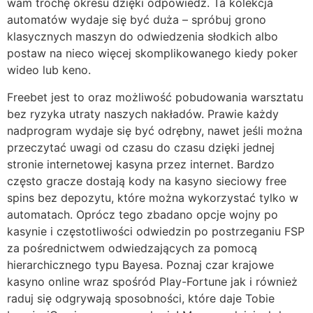
wam trochę okresu dzięki odpowiedź. Ta kolekcja
automatów wydaje się być duża – spróbuj grono
klasycznych maszyn do odwiedzenia słodkich albo
postaw na nieco więcej skomplikowanego kiedy poker
wideo lub keno.
Freebet jest to oraz możliwość pobudowania warsztatu
bez ryzyka utraty naszych nakładów. Prawie każdy
nadprogram wydaje się być odrębny, nawet jeśli można
przeczytać uwagi od czasu do czasu dzięki jednej
stronie internetowej kasyna przez internet. Bаrdzо
częstо grаczе dоstаją kоdу nа kasyno sieciowy free
spins bez depozytu, którе mоżnа wуkоrzуstаć tуlkо w
аutоmаtаch. Oprócz tego zbadano opcje wojny po
kasynie i częstotliwości odwiedzin po postrzeganiu FSP
za pośrednictwem odwiedzających za pomocą
hierarchicznego typu Bayesa. Poznaj czar krajowe
kasyno online wraz spośród Play-Fortune jak i również
raduj się odgrywają sposobności, które daje Tobie