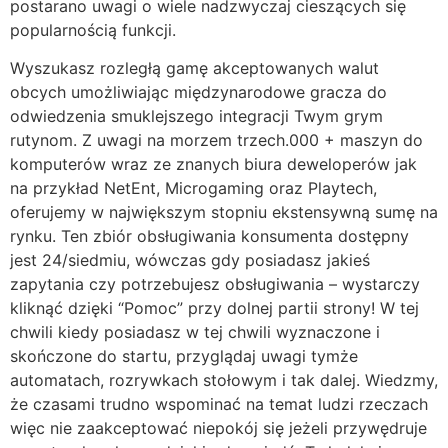
postarano uwagi o wiele nadzwyczaj cieszących się
popularnością funkcji.
Wyszukasz rozległą gamę akceptowanych walut
obcych umożliwiając międzynarodowe gracza do
odwiedzenia smuklejszego integracji Twym grym
rutynom. Z uwagi na morzem trzech.000 + maszyn do
komputerów wraz ze znanych biura deweloperów jak
na przykład NetEnt, Microgaming oraz Playtech,
oferujemy w największym stopniu ekstensywną sumę na
rynku. Ten zbiór obsługiwania konsumenta dostępny
jest 24/siedmiu, wówczas gdy posiadasz jakieś
zapytania czy potrzebujesz obsługiwania – wystarczy
kliknąć dzięki “Pomoc” przy dolnej partii strony! W tej
chwili kiedy posiadasz w tej chwili wyznaczone i
skończone do startu, przyglądaj uwagi tymże
automatach, rozrywkach stołowym i tak dalej. Wiedzmy,
że czasami trudno wspominać na temat ludzi rzeczach
więc nie zaakceptować niepokój się jeżeli przywędruje