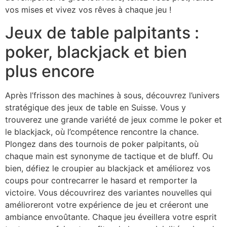
vos mises et vivez vos rêves à chaque jeu !
Jeux de table palpitants :
poker, blackjack et bien
plus encore
Après l’frisson des machines à sous, découvrez l’univers
stratégique des jeux de table en Suisse. Vous y
trouverez une grande variété de jeux comme le poker et
le blackjack, où l’compétence rencontre la chance.
Plongez dans des tournois de poker palpitants, où
chaque main est synonyme de tactique et de bluff. Ou
bien, défiez le croupier au blackjack et améliorez vos
coups pour contrecarrer le hasard et remporter la
victoire. Vous découvrirez des variantes nouvelles qui
amélioreront votre expérience de jeu et créeront une
ambiance envoûtante. Chaque jeu éveillera votre esprit