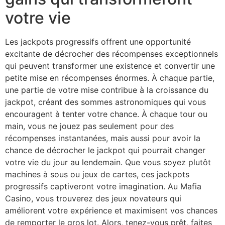
votre vie
Les jackpots progressifs offrent une opportunité
excitante de décrocher des récompenses exceptionnels
qui peuvent transformer une existence et convertir une
petite mise en récompenses énormes. À chaque partie,
une partie de votre mise contribue à la croissance du
jackpot, créant des sommes astronomiques qui vous
encouragent à tenter votre chance. À chaque tour ou
main, vous ne jouez pas seulement pour des
récompenses instantanées, mais aussi pour avoir la
chance de décrocher le jackpot qui pourrait changer
votre vie du jour au lendemain. Que vous soyez plutôt
machines à sous ou jeux de cartes, ces jackpots
progressifs captiveront votre imagination. Au Mafia
Casino, vous trouverez des jeux novateurs qui
améliorent votre expérience et maximisent vos chances
de remporter le gros lot. Alors, tenez-vous prêt, faites