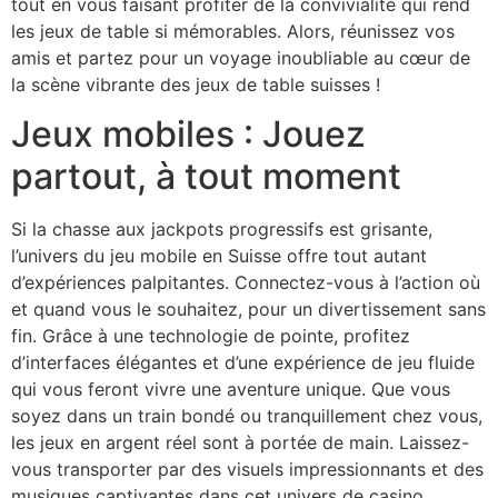
tout en vous faisant profiter de la convivialité qui rend
les jeux de table si mémorables. Alors, réunissez vos
amis et partez pour un voyage inoubliable au cœur de
la scène vibrante des jeux de table suisses !
Jeux mobiles : Jouez
partout, à tout moment
Si la chasse aux jackpots progressifs est grisante,
l’univers du jeu mobile en Suisse offre tout autant
d’expériences palpitantes. Connectez-vous à l’action où
et quand vous le souhaitez, pour un divertissement sans
fin. Grâce à une technologie de pointe, profitez
d’interfaces élégantes et d’une expérience de jeu fluide
qui vous feront vivre une aventure unique. Que vous
soyez dans un train bondé ou tranquillement chez vous,
les jeux en argent réel sont à portée de main. Laissez-
vous transporter par des visuels impressionnants et des
musiques captivantes dans cet univers de casino