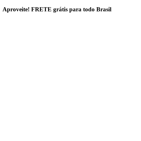
Ir
Aproveite!
FRETE grátis para todo Brasil
para
o
conteúdo