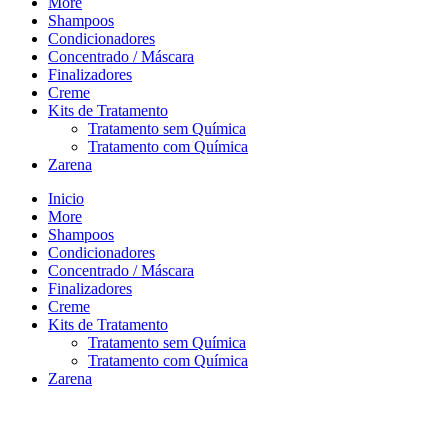
More
Shampoos
Condicionadores
Concentrado / Máscara
Finalizadores
Creme
Kits de Tratamento
Tratamento sem Química
Tratamento com Química
Zarena
Inicio
More
Shampoos
Condicionadores
Concentrado / Máscara
Finalizadores
Creme
Kits de Tratamento
Tratamento sem Química
Tratamento com Química
Zarena