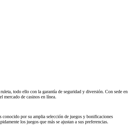
ruleta, todo ello con la garantía de seguridad y diversión. Con sede en
el mercado de casinos en línea.
s conocido por su amplia selección de juegos y bonificaciones
 rápidamente los juegos que más se ajustan a sus preferencias.