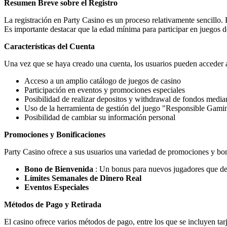
Resumen Breve sobre el Registro
La registración en Party Casino es un proceso relativamente sencillo.
Es importante destacar que la edad mínima para participar en juegos d
Características del Cuenta
Una vez que se haya creado una cuenta, los usuarios pueden acceder a
Acceso a un amplio catálogo de juegos de casino
Participación en eventos y promociones especiales
Posibilidad de realizar depositos y withdrawal de fondos medi
Uso de la herramienta de gestión del juego "Responsible Gami
Posibilidad de cambiar su información personal
Promociones y Bonificaciones
Party Casino ofrece a sus usuarios una variedad de promociones y bon
Bono de Bienvenida
: Un bonus para nuevos jugadores que dep
Límites Semanales de Dinero Real
Eventos Especiales
Métodos de Pago y Retirada
El casino ofrece varios métodos de pago, entre los que se incluyen tar