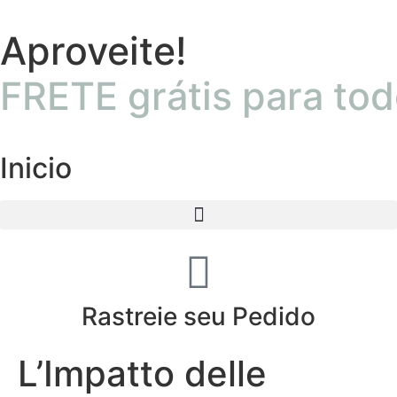
Aproveite!
FRETE grátis para tod
Inicio
Rastreie seu Pedido
L’Impatto delle