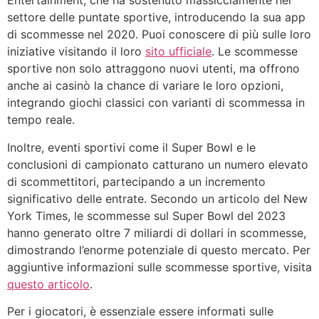
Entertainment, che ha sostenuto massicciamente nel
settore delle puntate sportive, introducendo la sua app
di scommesse nel 2020. Puoi conoscere di più sulle loro
iniziative visitando il loro
sito ufficiale
. Le scommesse
sportive non solo attraggono nuovi utenti, ma offrono
anche ai casinò la chance di variare le loro opzioni,
integrando giochi classici con varianti di scommessa in
tempo reale.
Inoltre, eventi sportivi come il Super Bowl e le
conclusioni di campionato catturano un numero elevato
di scommettitori, partecipando a un incremento
significativo delle entrate. Secondo un articolo del New
York Times, le scommesse sul Super Bowl del 2023
hanno generato oltre 7 miliardi di dollari in scommesse,
dimostrando l’enorme potenziale di questo mercato. Per
aggiuntive informazioni sulle scommesse sportive, visita
questo articolo
.
Per i giocatori, è essenziale essere informati sulle