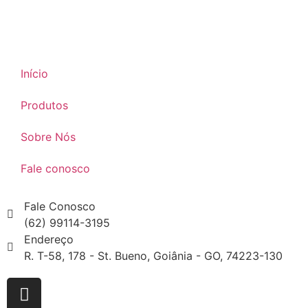
Início
Produtos
Sobre Nós
Fale conosco
Fale Conosco
(62) 99114-3195
Endereço
R. T-58, 178 - St. Bueno, Goiânia - GO, 74223-130