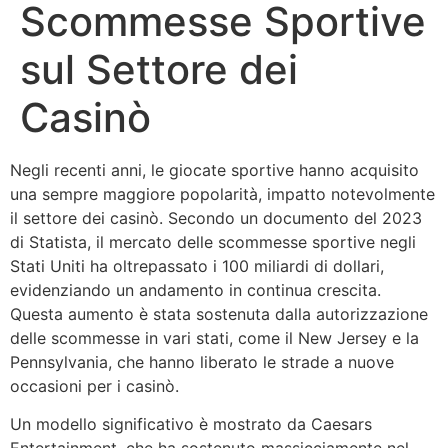
Scommesse Sportive
sul Settore dei
Casinò
Negli recenti anni, le giocate sportive hanno acquisito
una sempre maggiore popolarità, impatto notevolmente
il settore dei casinò. Secondo un documento del 2023
di Statista, il mercato delle scommesse sportive negli
Stati Uniti ha oltrepassato i 100 miliardi di dollari,
evidenziando un andamento in continua crescita.
Questa aumento è stata sostenuta dalla autorizzazione
delle scommesse in vari stati, come il New Jersey e la
Pennsylvania, che hanno liberato le strade a nuove
occasioni per i casinò.
Un modello significativo è mostrato da Caesars