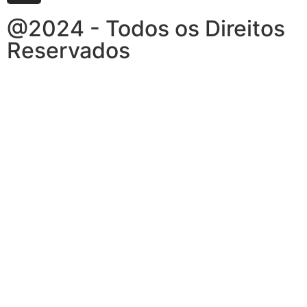
@2024 - Todos os Direitos
Reservados