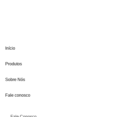
Início
Produtos
Sobre Nós
Fale conosco
Fale Conosco