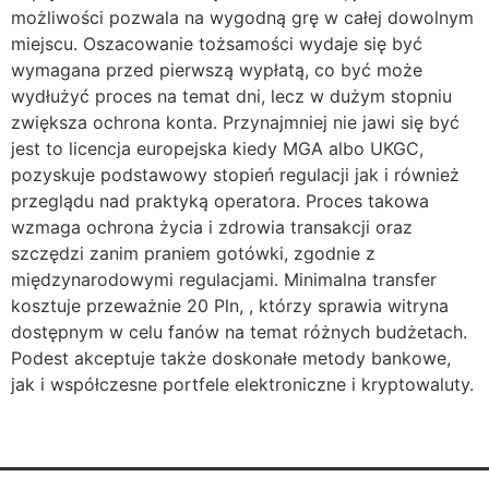
możliwości pozwala na wygodną grę w całej dowolnym
miejscu. Oszacowanie tożsamości wydaje się być
wymagana przed pierwszą wypłatą, co być może
wydłużyć proces na temat dni, lecz w dużym stopniu
zwiększa ochrona konta. Przynajmniej nie jawi się być
jest to licencja europejska kiedy MGA albo UKGC,
pozyskuje podstawowy stopień regulacji jak i również
przeglądu nad praktyką operatora. Proces takowa
wzmaga ochrona życia i zdrowia transakcji oraz
szczędzi zanim praniem gotówki, zgodnie z
międzynarodowymi regulacjami. Minimalna transfer
kosztuje przeważnie 20 Pln, , którzy sprawia witryna
dostępnym w celu fanów na temat różnych budżetach.
Podest akceptuje także doskonałe metody bankowe,
jak i współczesne portfele elektroniczne i kryptowaluty.