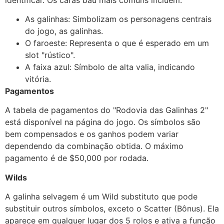
As galinhas: Simbolizam os personagens centrais
do jogo, as galinhas.
O faroeste: Representa o que é esperado em um
slot "rústico".
A faixa azul: Símbolo de alta valia, indicando
vitória.
Pagamentos
A tabela de pagamentos do "Rodovia das Galinhas 2"
está disponível na página do jogo. Os símbolos são
bem compensados e os ganhos podem variar
dependendo da combinação obtida. O máximo
pagamento é de $50,000 por rodada.
Wilds
A galinha selvagem é um Wild substituto que pode
substituir outros símbolos, exceto o Scatter (Bônus). Ela
aparece em qualquer lugar dos 5 rolos e ativa a função