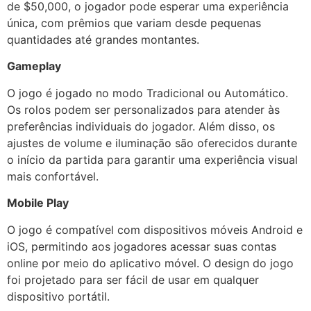
de $50,000, o jogador pode esperar uma experiência
única, com prêmios que variam desde pequenas
quantidades até grandes montantes.
Gameplay
O jogo é jogado no modo Tradicional ou Automático.
Os rolos podem ser personalizados para atender às
preferências individuais do jogador. Além disso, os
ajustes de volume e iluminação são oferecidos durante
o início da partida para garantir uma experiência visual
mais confortável.
Mobile Play
O jogo é compatível com dispositivos móveis Android e
iOS, permitindo aos jogadores acessar suas contas
online por meio do aplicativo móvel. O design do jogo
foi projetado para ser fácil de usar em qualquer
dispositivo portátil.