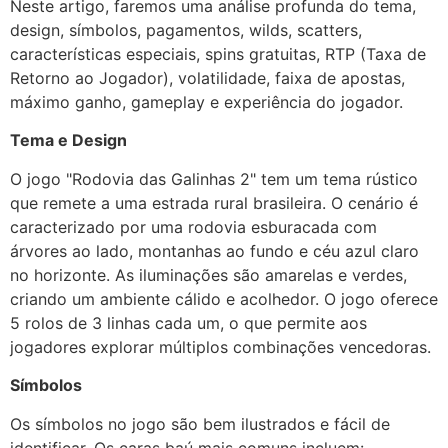
Neste artigo, faremos uma análise profunda do tema,
design, símbolos, pagamentos, wilds, scatters,
características especiais, spins gratuitas, RTP (Taxa de
Retorno ao Jogador), volatilidade, faixa de apostas,
máximo ganho, gameplay e experiência do jogador.
Tema e Design
O jogo "Rodovia das Galinhas 2" tem um tema rústico
que remete a uma estrada rural brasileira. O cenário é
caracterizado por uma rodovia esburacada com
árvores ao lado, montanhas ao fundo e céu azul claro
no horizonte. As iluminações são amarelas e verdes,
criando um ambiente cálido e acolhedor. O jogo oferece
5 rolos de 3 linhas cada um, o que permite aos
jogadores explorar múltiplos combinações vencedoras.
Símbolos
Os símbolos no jogo são bem ilustrados e fácil de
identificar. Os caras baú mais comuns incluem: