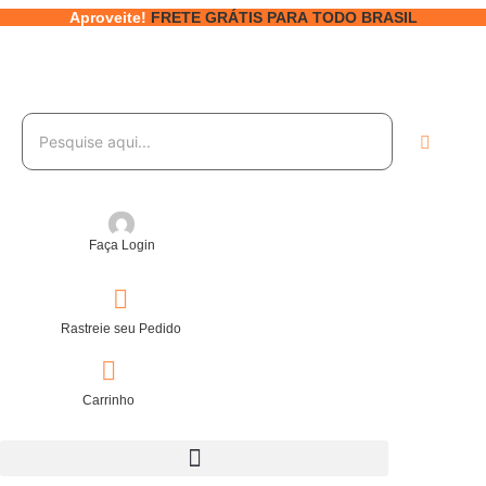
Ir
Aproveite!
FRETE GRÁTIS PARA TODO BRASIL
para
o
conteúdo
Faça Login
Rastreie seu Pedido
Carrinho