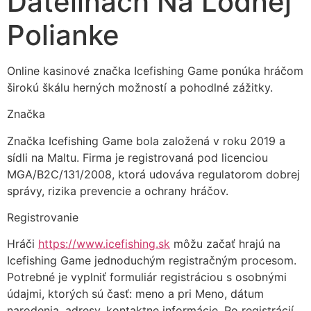
Ďatelinách Na Lodnej
Polianke
Online kasinové značka Icefishing Game ponúka hráčom
širokú škálu herných možností a pohodlné zážitky.
Značka
Značka Icefishing Game bola založená v roku 2019 a
sídli na Maltu. Firma je registrovaná pod licenciou
MGA/B2C/131/2008, ktorá udováva regulatorom dobrej
správy, rizika prevencie a ochrany hráčov.
Registrovanie
Hráči
https://www.icefishing.sk
môžu začať hrajú na
Icefishing Game jednoduchým registračným procesom.
Potrebné je vyplniť formuliár registráciou s osobnými
údajmi, ktorých sú časť: meno a pri Meno, dátum
narodenia, adresy, kontaktne informácie. Po registrácií