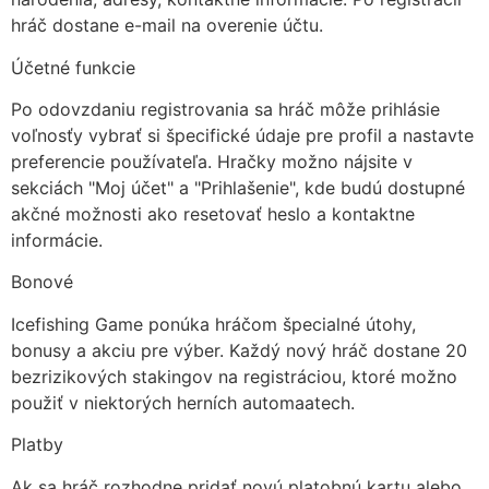
hráč dostane e-mail na overenie účtu.
Účetné funkcie
Po odovzdaniu registrovania sa hráč môže prihlásie
voľnosťy vybrať si špecifické údaje pre profil a nastavte
preferencie používateľa. Hračky možno nájsite v
sekciách "Moj účet" a "Prihlašenie", kde budú dostupné
akčné možnosti ako resetovať heslo a kontaktne
informácie.
Bonové
Icefishing Game ponúka hráčom špecialné útohy,
bonusy a akciu pre výber. Každý nový hráč dostane 20
bezrizikových stakingov na registráciou, ktoré možno
použiť v niektorých herních automaatech.
Platby
Ak sa hráč rozhodne pridať novú platobnú kartu alebo