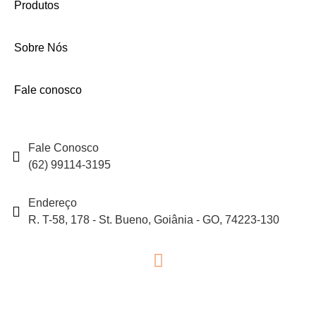
Produtos
Sobre Nós
Fale conosco
Fale Conosco
(62) 99114-3195
Endereço
R. T-58, 178 - St. Bueno, Goiânia - GO, 74223-130