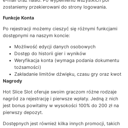
zostaniemy przekierowani do strony logowania.
Funkcje Konta
Po rejestracji możemy cieszyć się różnymi funkcjami
dostępnymi na naszym koncie:
Możliwość edycji danych osobowych
Dostęp do historii gier i wyników
Weryfikacja konta (wymaga podania dokumentu
tożsamości)
Zakładanie limitów dźwięku, czasu gry oraz kwot
Nagrody
Hot Slice Slot oferuje swoim graczom różne rodzaje
nagród za rejestrację i pierwsze wpłaty. Jedną z nich
jest bonus powitalny w wysokości 100% do 200 zł na
pierwszy depozyt.
Dostępnych jest również kilka innych promocji, takich