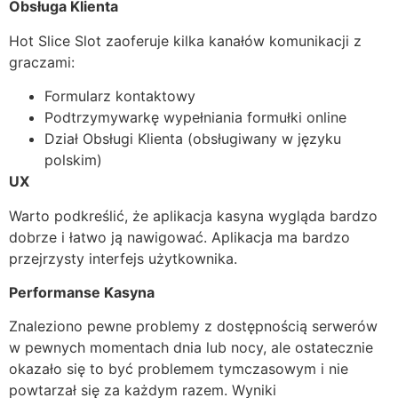
Obsługa Klienta
Hot Slice Slot zaoferuje kilka kanałów komunikacji z
graczami:
Formularz kontaktowy
Podtrzymywarkę wypełniania formułki online
Dział Obsługi Klienta (obsługiwany w języku
polskim)
UX
Warto podkreślić, że aplikacja kasyna wygląda bardzo
dobrze i łatwo ją nawigować. Aplikacja ma bardzo
przejrzysty interfejs użytkownika.
Performanse Kasyna
Znaleziono pewne problemy z dostępnością serwerów
w pewnych momentach dnia lub nocy, ale ostatecznie
okazało się to być problemem tymczasowym i nie
powtarzał się za każdym razem. Wyniki