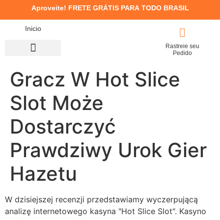
Aproveite!
FRETE GRÁTIS PARA TODO BRASIL
Inicio
Rastreie seu
Pedido
Gracz W Hot Slice
Concentrado / Máscara
Kits de Tratamento
Slot Może
Dostarczyć
Prawdziwy Urok Gier
Hazetu
W dzisiejszej recenzji przedstawiamy wyczerpującą
analizę internetowego kasyna "Hot Slice Slot". Kasyno