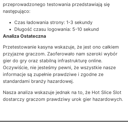
przeprowadzonego testowania przedstawiają się
następująco:
Czas ładowania strony: 1-3 sekundy
Długość czasu logowania: 5-10 sekund
Analiza Ostateczna
Przetestowanie kasyna wskazuje, że jest ono całkiem
przyjazne graczom. Zaoferowało nam szeroki wybór
gier do gry oraz stabilną infrastrukturę online.
Oczywiście, nie jesteśmy pewni, że wszystkie nasze
informacje są zupełnie prawdziwe i zgodne ze
standardami branży hazardowej.
Nasza analiza wskazuje jednak na to, że Hot Slice Slot
dostarczy graczom prawdziwy urok gier hazardowych.