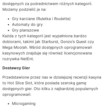
dostępnych za pośrednictwem różnych kategorii.
Możemy podzielić je na:
Gry karciane (Ruletka i Roulette)
Automaty do gry
Gry planszowe
Każda z tych kategorii jest wypełniona bardzo
dobiorami, takimi jak Starburst, Gonzo’s Quest czy
Mega Moolah. Wśród dostępnych oprogramowań
kasynowych znajduje się również licencjonowana
rozrywka NetEnt.
Dostawcy Gier
Przedstawione przez nas w dzisiejszej recenzji kasyna
to Hot Slice Slot, które posiada szeroką gamę
dostępnych gier. Oto kilku z najbardziej popularnych
oprogramowań:
Microgaming