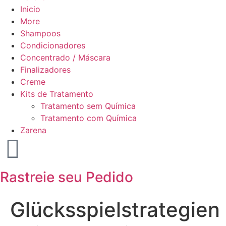
Inicio
More
Shampoos
Condicionadores
Concentrado / Máscara
Finalizadores
Creme
Kits de Tratamento
Tratamento sem Química
Tratamento com Química
Zarena
Rastreie seu Pedido
Glücksspielstrategien