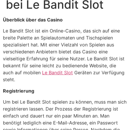
bei Le Bandit Slot
Überblick über das Casino
Le Bandit Slot ist ein Online-Casino, das sich auf eine
breite Palette an Spielautomaten und Tischspielen
spezialisiert hat. Mit einer Vielzahl von Spielen aus
verschiedenen Anbietern bietet das Casino eine
vielseitige Erfahrung für seine Nutzer. Le Bandit Slot ist
bekannt für seine leicht zu bedienende Website, die
auch auf mobilen
Le Bandit Slot
Geräten zur Verfügung
steht.
Registrierung
Um bei Le Bandit Slot spielen zu können, muss man sich
registrieren lassen. Der Prozess der Registrierung ist
einfach und dauert nur ein paar Minuten an. Man
benötigt lediglich eine E-Mail-Adresse, ein Passwort
sowie Informationen über seine Person. Nachdem die