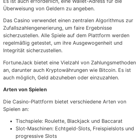
Es ist auch erforderlich, eine Wallet-Adress für die
Überweisung von Geldern zu angeben.
Das Casino verwendet einen zentralen Algorithmus zur
Zufallszahlengenerierung, um faire Ergebnisse
sicherzustellen. Alle Spiele auf dem Plattform werden
regelmäßig getestet, um ihre Ausgewogenheit und
Integrität sicherzustellen.
FortuneJack bietet eine Vielzahl von Zahlungsmethoden
an, darunter auch Kryptowährungen wie Bitcoin. Es ist
auch möglich, Geld abzuheben oder einzuzahlen.
Arten von Spielen
Die Casino-Plattform bietet verschiedene Arten von
Spielen an:
Tischspiele: Roulette, Blackjack und Baccarat
Slot-Maschinen: Echtgeld-Slots, Freispielslots und
progressive Slots