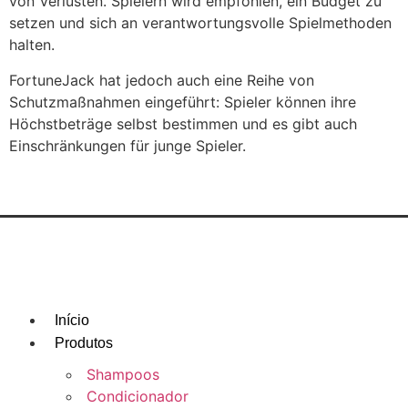
von Verlusten. Spielern wird empfohlen, ein Budget zu
setzen und sich an verantwortungsvolle Spielmethoden
halten.
FortuneJack hat jedoch auch eine Reihe von
Schutzmaßnahmen eingeführt: Spieler können ihre
Höchstbeträge selbst bestimmen und es gibt auch
Einschränkungen für junge Spieler.
Início
Produtos
Shampoos
Condicionador