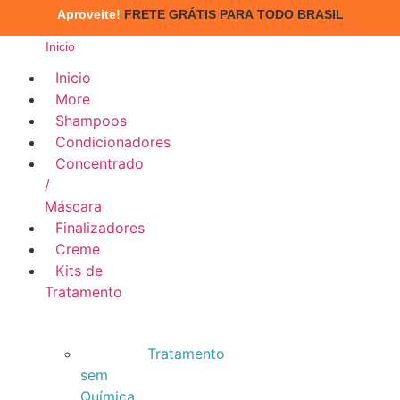
Aproveite!
FRETE GRÁTIS PARA TODO BRASIL
Inicio
Inicio
More
Shampoos
Condicionadores
Concentrado
/
Máscara
Finalizadores
Creme
Kits de
Tratamento
Tratamento
sem
Química