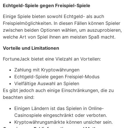
Echtgeld-Spiele gegen Freispiel-Spiele
Einige Spiele bieten sowohl Echtgeld- als auch
Freispielmöglichkeiten. In diesen Fällen können Spieler
zwischen beiden Optionen wählen, um auszuprobieren,
welche Art von Spiel ihnen am meisten Spaß macht.
Vorteile und Limitationen
FortuneJack bietet eine Vielzahl an Vorteilen:
Zahlung mit Kryptowährungen
Echtgeld-Spiele gegen Freispiel-Modus
Vielfältige Auswahl an Spielen
Es gibt jedoch auch einige Einschränkungen, die zu
beachten sind:
Einigen Ländern ist das Spielen in Online-
Casinospiele eingeschränkt oder verboten.
Kryptowährungsmärkte können unsicher sein.