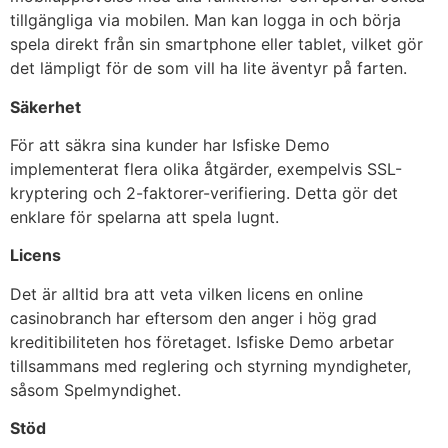
tillgängliga via mobilen. Man kan logga in och börja
spela direkt från sin smartphone eller tablet, vilket gör
det lämpligt för de som vill ha lite äventyr på farten.
Säkerhet
För att säkra sina kunder har Isfiske Demo
implementerat flera olika åtgärder, exempelvis SSL-
kryptering och 2-faktorer-verifiering. Detta gör det
enklare för spelarna att spela lugnt.
Licens
Det är alltid bra att veta vilken licens en online
casinobranch har eftersom den anger i hög grad
kreditibiliteten hos företaget. Isfiske Demo arbetar
tillsammans med reglering och styrning myndigheter,
såsom Spelmyndighet.
Stöd