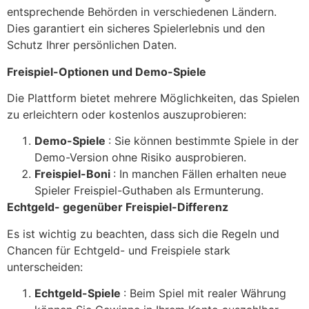
entsprechende Behörden in verschiedenen Ländern.
Dies garantiert ein sicheres Spielerlebnis und den
Schutz Ihrer persönlichen Daten.
Freispiel-Optionen und Demo-Spiele
Die Plattform bietet mehrere Möglichkeiten, das Spielen
zu erleichtern oder kostenlos auszuprobieren:
Demo-Spiele
: Sie können bestimmte Spiele in der
Demo-Version ohne Risiko ausprobieren.
Freispiel-Boni
: In manchen Fällen erhalten neue
Spieler Freispiel-Guthaben als Ermunterung.
Echtgeld- gegenüber Freispiel-Differenz
Es ist wichtig zu beachten, dass sich die Regeln und
Chancen für Echtgeld- und Freispiele stark
unterscheiden:
Echtgeld-Spiele
: Beim Spiel mit realer Währung