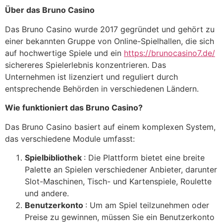
Über das Bruno Casino
Das Bruno Casino wurde 2017 gegründet und gehört zu
einer bekannten Gruppe von Online-Spielhallen, die sich
auf hochwertige Spiele und ein
https://brunocasino7.de/
sichereres Spielerlebnis konzentrieren. Das
Unternehmen ist lizenziert und reguliert durch
entsprechende Behörden in verschiedenen Ländern.
Wie funktioniert das Bruno Casino?
Das Bruno Casino basiert auf einem komplexen System,
das verschiedene Module umfasst:
Spielbibliothek
: Die Plattform bietet eine breite
Palette an Spielen verschiedener Anbieter, darunter
Slot-Maschinen, Tisch- und Kartenspiele, Roulette
und andere.
Benutzerkonto
: Um am Spiel teilzunehmen oder
Preise zu gewinnen, müssen Sie ein Benutzerkonto