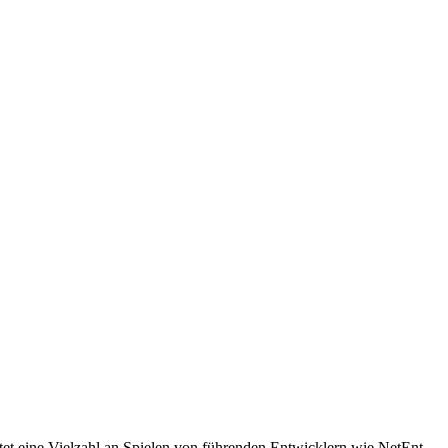
etet eine Vielzahl an Spielen von führenden Entwicklern wie NetEnt,