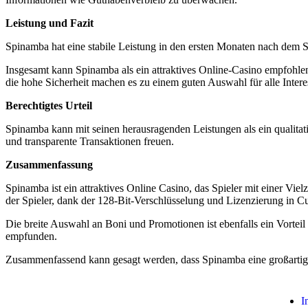
Leistung und Fazit
Spinamba hat eine stabile Leistung in den ersten Monaten nach dem St
Insgesamt kann Spinamba als ein attraktives Online-Casino empfohlen
die hohe Sicherheit machen es zu einem guten Auswahl für alle Intere
Berechtigtes Urteil
Spinamba kann mit seinen herausragenden Leistungen als ein qualita
und transparente Transaktionen freuen.
Zusammenfassung
Spinamba ist ein attraktives Online Casino, das Spieler mit einer Vie
der Spieler, dank der 128-Bit-Verschlüsselung und Lizenzierung in C
Die breite Auswahl an Boni und Promotionen ist ebenfalls ein Vorteil
empfunden.
Zusammenfassend kann gesagt werden, dass Spinamba eine großartige Op
I