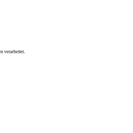
 verarbeitet.