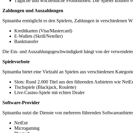
Tägliche und wöchentliche Promotionen: Die Spieler können 
Zahlungen und Auszahlungen
Spinamba ermöglicht es den Spielern, Zahlungen in verschiedenen 
Kreditkarten (Visa/Mastercard)
E-Wallets (Skrill/Neteller)
Banktransfer
Die Ein- und Auszahlungsgeschwindigkeit hängt von der verwendeten
Spielevorbote
Spinamba bietet eine Vielzahl an Spielen aus verschiedenen Kategori
Slots: Rund 2.000 Titel aus den führenden Anbietern wie Net
Tischspiele (Blackjack, Roulette)
Live-Casino-Spiele mit echten Dealer
Software-Provider
Spinamba nutzt die Dienste von mehreren führenden Softwareanbiete
NetEnt
Microgaming