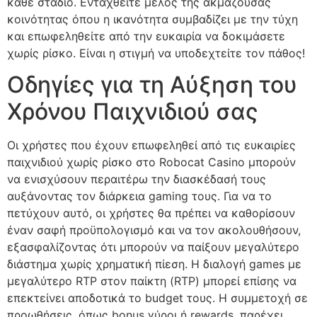
κάθε στάδιο. Ενταχθείτε μέλος της ακμάζουσας
κοινότητας όπου η ικανότητα συμβαδίζει με την τύχη
και επωφεληθείτε από την ευκαιρία να δοκιμάσετε
χωρίς ρίσκο. Είναι η στιγμή να υποδεχτείτε τον πάθος!
Οδηγίες για τη Αύξηση του
Χρόνου Παιχνιδιού σας
Οι χρήστες που έχουν επωφεληθεί από τις ευκαιρίες
παιχνιδιού χωρίς ρίσκο στο Robocat Casino μπορούν
να ενισχύσουν περαιτέρω την διασκέδασή τους
αυξάνοντας τον διάρκεια gaming τους. Για να το
πετύχουν αυτό, οι χρήστες θα πρέπει να καθορίσουν
έναν σαφή προϋπολογισμό και να τον ακολουθήσουν,
εξασφαλίζοντας ότι μπορούν να παίξουν μεγαλύτερο
διάστημα χωρίς χρηματική πίεση. Η διαλογή games με
μεγαλύτερο RTP στον παίκτη (RTP) μπορεί επίσης να
επεκτείνει αποδοτικά το budget τους. Η συμμετοχή σε
προωθήσεις, όπως bonus γύροι ή rewards, παρέχει