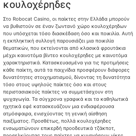
κουλοχέρηδες
Στο Robocat Casino, οι παίκτες στην Ελλάδα μπορούν
να βυθιστούν σε έναν ζωντανό χώρο κουλοχέρηδων
που υπόσχεται τόσο διασκέδαση όσο και ποικιλία. Αυτή
η εκπληκτική συλλογή παρουσιάζει μια ποικιλία
θεματικών, που εκτείνονται από κλασικά φρουτάκια
μέχρι καινοτόμα βίντεο κουλοχέρηδες με καινοτόμα
χαρακτηριστικά. Κατασκευασμένα για τις προτιμήσεις
κάθε παίκτη, αυτά τα παιχνίδια προσφέρουν διάφορες
δυνατότητες στοιχηματισμού, δίνοντας τη δυνατότητα
τόσο στους υψηλούς παίκτες όσο και στους
περιστασιακούς παίκτες να συμμετάσχουν στη
ψυχαγωγία. Τα σύγχρονα γραφικά και τα καθηλωτικά
ηχητικά εφέ κατασκευάζουν μια ενδιαφέρουσα
ατμόσφαιρα, ενισχύοντας τη γενική αίσθηση
παιξίματος. Προσθέτως, πολλά κουλοχέρηδες
ενσωματώνουν επικερδή προοδευτικά τζάκποτ,
προσελκύοντας τους παίχτες να κυνηγήσουν νίκες