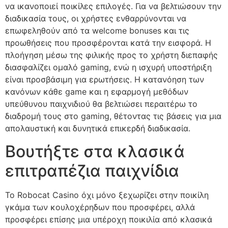
να ικανοποιεί ποικίλες επιλογές. Για να βελτιώσουν την
διαδικασία τους, οι χρήστες ενθαρρύνονται να
επωφεληθούν από τα welcome bonuses και τις
προωθήσεις που προσφέρονται κατά την εισφορά. Η
πλοήγηση μέσω της φιλικής προς το χρήστη διεπαφής
διασφαλίζει ομαλό gaming, ενώ η ισχυρή υποστήριξη
είναι προσβάσιμη για ερωτήσεις. Η κατανόηση των
κανόνων κάθε game και η εφαρμογή μεθόδων
υπεύθυνου παιχνιδιού θα βελτιώσει περαιτέρω το
διαδρομή τους στο gaming, θέτοντας τις βάσεις για μια
απολαυστική και δυνητικά επικερδή διαδικασία.
Βουτήξτε στα κλασικά
επιτραπέζια παιχνίδια
Το Robocat Casino όχι μόνο ξεχωρίζει στην ποικίλη
γκάμα των κουλοχέρηδων που προσφέρει, αλλά
προσφέρει επίσης μια υπέροχη ποικιλία από κλασικά