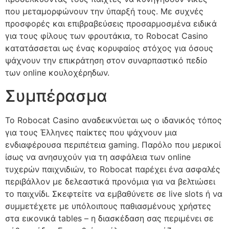
που μεταμορφώνουν την ύπαρξή τους. Με συχνές
προσφορές και επιβραβεύσεις προσαρμοσμένα ειδικά
για τους φίλους των φρουτάκια, το Robocat Casino
κατατάσσεται ως ένας κορυφαίος στόχος για όσους
ψάχνουν την επικράτηση στον συναρπαστικό πεδίο
των online κουλοχέρηδων.
Συμπέρασμα
Το Robocat Casino αναδεικνύεται ως ο ιδανικός τόπος
για τους Έλληνες παίκτες που ψάχνουν μια
ενδιαφέρουσα περιπέτεια gaming. Παρόλο που μερικοί
ίσως να ανησυχούν για τη ασφάλεια των online
τυχερών παιχνιδιών, το Robocat παρέχει ένα ασφαλές
περιβάλλον με δελεαστικά προνόμια για να βελτιώσει
το παιχνίδι. Σκεφτείτε να εμβαθύνετε σε live slots ή να
συμμετέχετε με υπόλοιπους παθιασμένους χρήστες
στα εικονικά tables – η διασκέδαση σας περιμένει σε