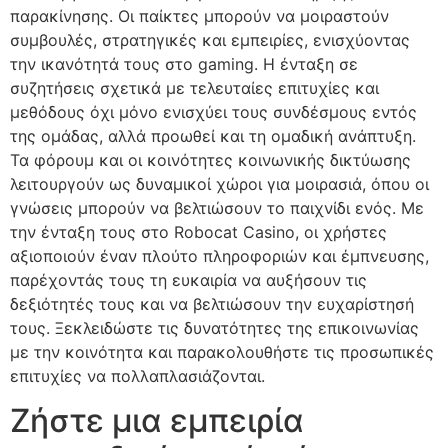
παρακίνησης. Οι παίκτες μπορούν να μοιραστούν
συμβουλές, στρατηγικές και εμπειρίες, ενισχύοντας
την ικανότητά τους στο gaming. Η ένταξη σε
συζητήσεις σχετικά με τελευταίες επιτυχίες και
μεθόδους όχι μόνο ενισχύει τους συνδέσμους εντός
της ομάδας, αλλά προωθεί και τη ομαδική ανάπτυξη.
Τα φόρουμ και οι κοινότητες κοινωνικής δικτύωσης
λειτουργούν ως δυναμικοί χώροι για μοιρασιά, όπου οι
γνώσεις μπορούν να βελτιώσουν το παιχνίδι ενός. Με
την ένταξη τους στο Robocat Casino, οι χρήστες
αξιοποιούν έναν πλούτο πληροφοριών και έμπνευσης,
παρέχοντάς τους τη ευκαιρία να αυξήσουν τις
δεξιότητές τους και να βελτιώσουν την ευχαρίστησή
τους. Ξεκλειδώστε τις δυνατότητες της επικοινωνίας
με την κοινότητα και παρακολουθήστε τις προσωπικές
επιτυχίες να πολλαπλασιάζονται.
Ζήστε μια εμπειρία