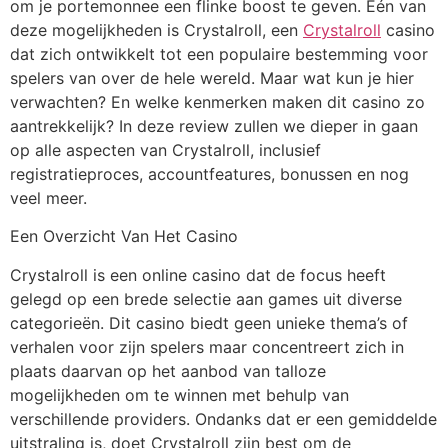
om je portemonnee een flinke boost te geven. Eén van
deze mogelijkheden is Crystalroll, een
Crystalroll
casino
dat zich ontwikkelt tot een populaire bestemming voor
spelers van over de hele wereld. Maar wat kun je hier
verwachten? En welke kenmerken maken dit casino zo
aantrekkelijk? In deze review zullen we dieper in gaan
op alle aspecten van Crystalroll, inclusief
registratieproces, accountfeatures, bonussen en nog
veel meer.
Een Overzicht Van Het Casino
Crystalroll is een online casino dat de focus heeft
gelegd op een brede selectie aan games uit diverse
categorieën. Dit casino biedt geen unieke thema’s of
verhalen voor zijn spelers maar concentreert zich in
plaats daarvan op het aanbod van talloze
mogelijkheden om te winnen met behulp van
verschillende providers. Ondanks dat er een gemiddelde
uitstraling is, doet Crystalroll zijn best om de