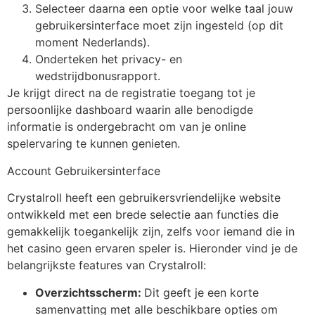
Selecteer daarna een optie voor welke taal jouw
gebruikersinterface moet zijn ingesteld (op dit
moment Nederlands).
Onderteken het privacy- en
wedstrijdbonusrapport.
Je krijgt direct na de registratie toegang tot je
persoonlijke dashboard waarin alle benodigde
informatie is ondergebracht om van je online
spelervaring te kunnen genieten.
Account Gebruikersinterface
Crystalroll heeft een gebruikersvriendelijke website
ontwikkeld met een brede selectie aan functies die
gemakkelijk toegankelijk zijn, zelfs voor iemand die in
het casino geen ervaren speler is. Hieronder vind je de
belangrijkste features van Crystalroll:
Overzichtsscherm:
Dit geeft je een korte
samenvatting met alle beschikbare opties om