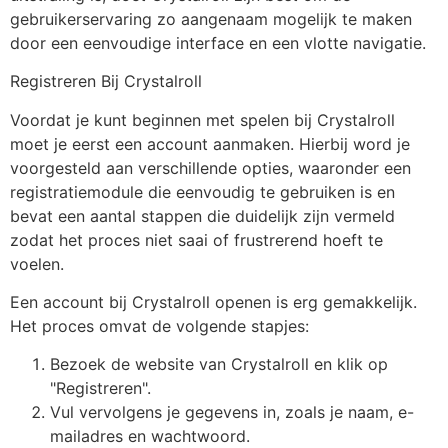
gebruikerservaring zo aangenaam mogelijk te maken
door een eenvoudige interface en een vlotte navigatie.
Registreren Bij Crystalroll
Voordat je kunt beginnen met spelen bij Crystalroll
moet je eerst een account aanmaken. Hierbij word je
voorgesteld aan verschillende opties, waaronder een
registratiemodule die eenvoudig te gebruiken is en
bevat een aantal stappen die duidelijk zijn vermeld
zodat het proces niet saai of frustrerend hoeft te
voelen.
Een account bij Crystalroll openen is erg gemakkelijk.
Het proces omvat de volgende stapjes:
Bezoek de website van Crystalroll en klik op
"Registreren".
Vul vervolgens je gegevens in, zoals je naam, e-
mailadres en wachtwoord.