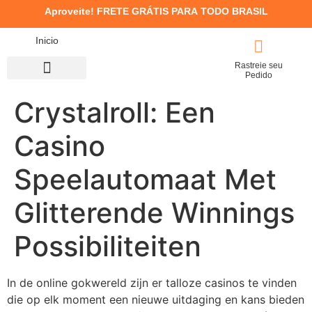
Aproveite!
FRETE GRÁTIS PARA TODO BRASIL
Inicio
Rastreie seu
Pedido
Crystalroll: Een
Concentrado / Máscara
Kits de Tratamento
Casino
Speelautomaat Met
Glitterende Winnings
Possibiliteiten
In de online gokwereld zijn er talloze casinos te vinden
die op elk moment een nieuwe uitdaging en kans bieden