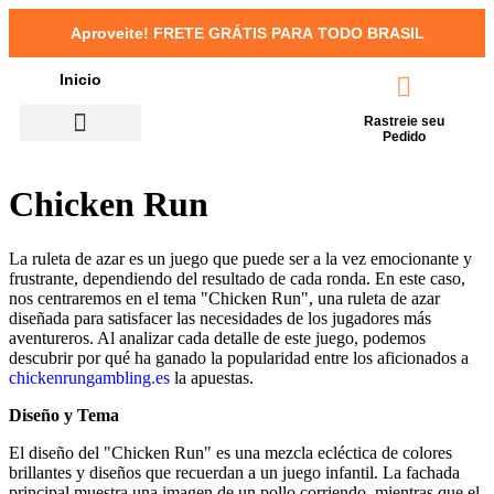
Aproveite!
FRETE GRÁTIS PARA TODO BRASIL
Inicio
Rastreie seu
Pedido
Chicken Run
Concentrado / Máscara
Kits de Tratamento
La ruleta de azar es un juego que puede ser a la vez emocionante y
frustrante, dependiendo del resultado de cada ronda. En este caso,
nos centraremos en el tema "Chicken Run", una ruleta de azar
diseñada para satisfacer las necesidades de los jugadores más
aventureros. Al analizar cada detalle de este juego, podemos
descubrir por qué ha ganado la popularidad entre los aficionados a
chickenrungambling.es
la apuestas.
Diseño y Tema
El diseño del "Chicken Run" es una mezcla ecléctica de colores
brillantes y diseños que recuerdan a un juego infantil. La fachada
principal muestra una imagen de un pollo corriendo, mientras que el