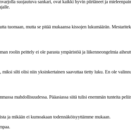
arjolla suojautuva sankari, ovat kaikki hyvin piirtäneet ja mieleenpain
jalle.
autta tuomaan, mutta se pitää mukaansa kissojen lukumäärän. Mestaritekijäl
an roolin peittely ei ole parasta ympäristöä ja liikenneongelmia aiheut
i silti olisi niin yksinkertainen saavuttaa tietty luku. En ole valinnut
mmassa mahdollisuudessa. Pääasiassa siitä tulisi enemmän tunteita pelii
komista ja mikään ei kumoakaan todennäköisyyttämme mukaan.
empaa.