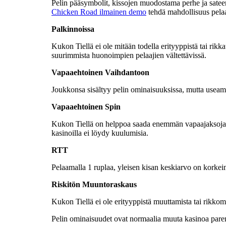
Pelin pääsymbolit, kissojen muodostama perhe ja sateenv
Chicken Road ilmainen demo
tehdä mahdollisuus pelaa
Palkinnoissa
Kukon Tiellä ei ole mitään todella erityyppistä tai rikk
suurimmista huonoimpien pelaajien vältettävissä.
Vapaaehtoinen Vaihdantoon
Joukkonsa sisältyy pelin ominaisuuksissa, mutta useamm
Vapaaehtoinen Spin
Kukon Tiellä on helppoa saada enemmän vapaajaksoja, miks
kasinoilla ei löydy kuulumisia.
RTT
Pelaamalla 1 ruplaa, yleisen kisan keskiarvo on korkei
Riskitön Muuntoraskaus
Kukon Tiellä ei ole erityyppistä muuttamista tai rik
Pelin ominaisuudet ovat normaalia muuta kasinoa par