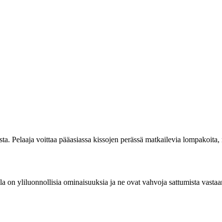
ista. Pelaaja voittaa pääasiassa kissojen perässä matkailevia lompakoita
la on yliluonnollisia ominaisuuksia ja ne ovat vahvoja sattumista vastaa