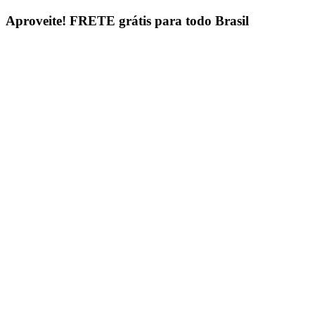
Ir
Aproveite!
FRETE grátis para todo Brasil
para
o
conteúdo