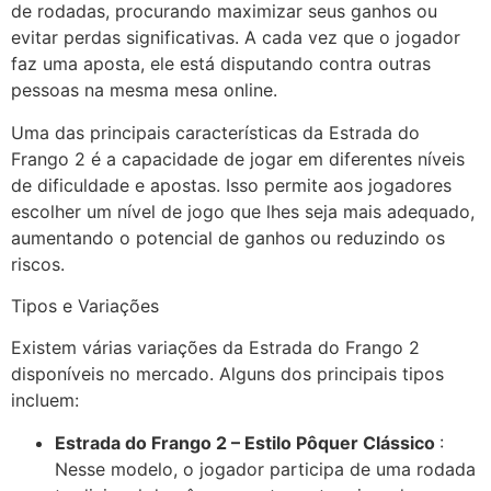
de rodadas, procurando maximizar seus ganhos ou
evitar perdas significativas. A cada vez que o jogador
faz uma aposta, ele está disputando contra outras
pessoas na mesma mesa online.
Uma das principais características da Estrada do
Frango 2 é a capacidade de jogar em diferentes níveis
de dificuldade e apostas. Isso permite aos jogadores
escolher um nível de jogo que lhes seja mais adequado,
aumentando o potencial de ganhos ou reduzindo os
riscos.
Tipos e Variações
Existem várias variações da Estrada do Frango 2
disponíveis no mercado. Alguns dos principais tipos
incluem:
Estrada do Frango 2 – Estilo Pôquer Clássico
:
Nesse modelo, o jogador participa de uma rodada