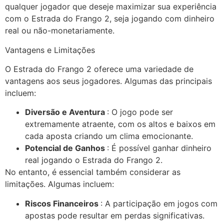
qualquer jogador que deseje maximizar sua experiência
com o Estrada do Frango 2, seja jogando com dinheiro
real ou não-monetariamente.
Vantagens e Limitações
O Estrada do Frango 2 oferece uma variedade de
vantagens aos seus jogadores. Algumas das principais
incluem:
Diversão e Aventura
: O jogo pode ser
extremamente atraente, com os altos e baixos em
cada aposta criando um clima emocionante.
Potencial de Ganhos
: É possível ganhar dinheiro
real jogando o Estrada do Frango 2.
No entanto, é essencial também considerar as
limitações. Algumas incluem:
Riscos Financeiros
: A participação em jogos com
apostas pode resultar em perdas significativas.