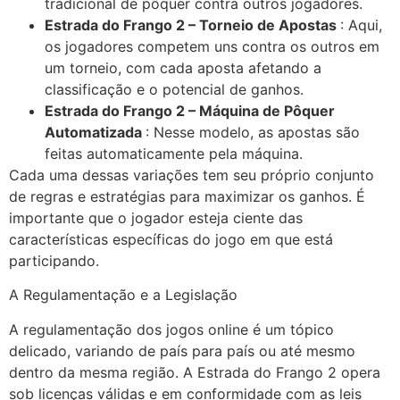
tradicional de pôquer contra outros jogadores.
Estrada do Frango 2 – Torneio de Apostas
: Aqui,
os jogadores competem uns contra os outros em
um torneio, com cada aposta afetando a
classificação e o potencial de ganhos.
Estrada do Frango 2 – Máquina de Pôquer
Automatizada
: Nesse modelo, as apostas são
feitas automaticamente pela máquina.
Cada uma dessas variações tem seu próprio conjunto
de regras e estratégias para maximizar os ganhos. É
importante que o jogador esteja ciente das
características específicas do jogo em que está
participando.
A Regulamentação e a Legislação
A regulamentação dos jogos online é um tópico
delicado, variando de país para país ou até mesmo
dentro da mesma região. A Estrada do Frango 2 opera
sob licenças válidas e em conformidade com as leis