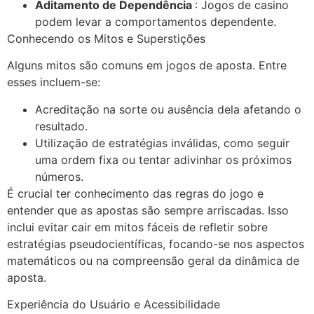
Aditamento de Dependência
: Jogos de casino
podem levar a comportamentos dependente.
Conhecendo os Mitos e Superstições
Alguns mitos são comuns em jogos de aposta. Entre
esses incluem-se:
Acreditação na sorte ou ausência dela afetando o
resultado.
Utilização de estratégias inválidas, como seguir
uma ordem fixa ou tentar adivinhar os próximos
números.
É crucial ter conhecimento das regras do jogo e
entender que as apostas são sempre arriscadas. Isso
inclui evitar cair em mitos fáceis de refletir sobre
estratégias pseudocientíficas, focando-se nos aspectos
matemáticos ou na compreensão geral da dinâmica de
aposta.
Experiência do Usuário e Acessibilidade