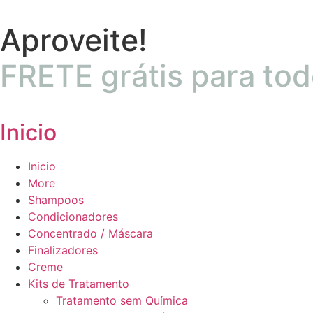
Aproveite!
FRETE grátis para tod
Inicio
Inicio
More
Shampoos
Condicionadores
Concentrado / Máscara
Finalizadores
Creme
Kits de Tratamento
Tratamento sem Química