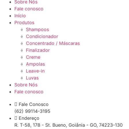
Sobre Nós
Fale conosco
Início
Produtos
Shampoos
Condicionador
Concentrado / Máscaras
Finalizador
Creme
Ampolas
Leave-in
Luvas
Sobre Nós
Fale conosco
Fale Conosco
(62) 99114-3195
Endereço
R. T-58, 178 - St. Bueno, Goiânia - GO, 74223-130