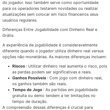
do jogador. Isso também serve como oportunidade
para os operadores testarem novidades ou realizar
atualizações sem colocar em risco financeiros seus
usuários regulares.
Diferenças Entre Jogabilidade com Dinheiro Real e
Grátis
A experiência de jogabilidade é consideravelmente
diferente quando o jogador utiliza dinheiro real versus
opções não-monetárias. As maiores diferenças incluem:
Riscos
: Utilizar dinheiro real aumenta o risco, pois
as perdas podem ser significativas e reais.
Ganhos Possíveis
: Com jogo com dinheiro real,
os ganhos também são reais.
Tempo de Jogo
: As partidas em jogabilidade
gratuita ou demo tendem a ter limitações no
tempo de duração.
A compreensão dessas diferenças é crucial para