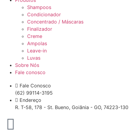
Produtos
Shampoos
Condicionador
Concentrado / Máscaras
Finalizador
Creme
Ampolas
Leave-in
Luvas
Sobre Nós
Fale conosco
Fale Conosco
(62) 99114-3195
Endereço
R. T-58, 178 - St. Bueno, Goiânia - GO, 74223-130