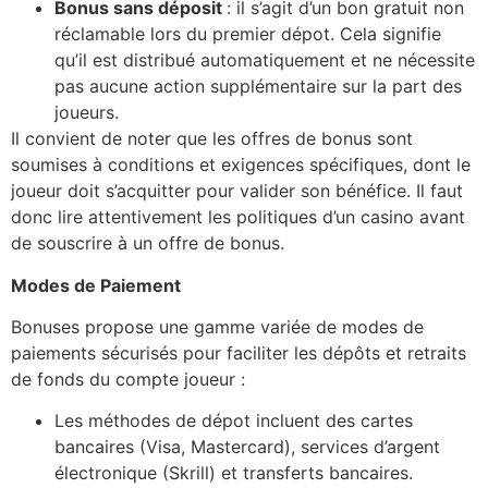
Bonus sans déposit
: il s’agit d’un bon gratuit non
réclamable lors du premier dépot. Cela signifie
qu’il est distribué automatiquement et ne nécessite
pas aucune action supplémentaire sur la part des
joueurs.
Il convient de noter que les offres de bonus sont
soumises à conditions et exigences spécifiques, dont le
joueur doit s’acquitter pour valider son bénéfice. Il faut
donc lire attentivement les politiques d’un casino avant
de souscrire à un offre de bonus.
Modes de Paiement
Bonuses propose une gamme variée de modes de
paiements sécurisés pour faciliter les dépôts et retraits
de fonds du compte joueur :
Les méthodes de dépot incluent des cartes
bancaires (Visa, Mastercard), services d’argent
électronique (Skrill) et transferts bancaires.