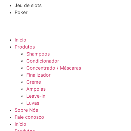
Jeu de slots
Poker
Início
Produtos
Shampoos
Condicionador
Concentrado / Máscaras
Finalizador
Creme
Ampolas
Leave-in
Luvas
Sobre Nós
Fale conosco
Início