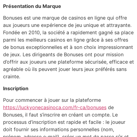
Présentation du Marque
Bonuses est une marque de casinos en ligne qui offre
aux joueurs une expérience de jeu unique et attrayante.
Fondée en 2010, la société a rapidement gagné sa place
parmi les meilleurs casinos en ligne grâce à ses offres
de bonus exceptionnelles et à son choix impressionnant
de jeux. Les dirigeants de Bonuses ont pour mission
d’offrir aux joueurs une plateforme sécurisée, efficace et
agréable où ils peuvent jouer leurs jeux préférés sans
crainte.
Inscription
Pour commencer à jouer sur la plateforme
https://luckyonecasinoca.com/fr-ca/bonuses
de
Bonuses, il faut s’inscrire en créant un compte. Le
processus d’inscription est rapide et facile : le joueur
doit fournir ses informations personnelles (nom,
prénom, adresse e-mail), créer un mot de passe sûr et