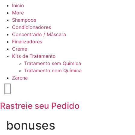
Inicio
More
Shampoos
Condicionadores
Concentrado / Máscara
Finalizadores
Creme
Kits de Tratamento
Tratamento sem Química
Tratamento com Química
Zarena
Rastreie seu Pedido
bonuses