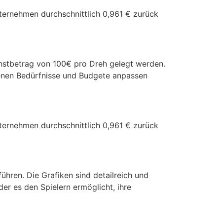
ternehmen durchschnittlich 0,961 € zurück
chstbetrag von 100€ pro Dreh gelegt werden.
igenen Bedürfnisse und Budgete anpassen
ternehmen durchschnittlich 0,961 € zurück
führen. Die Grafiken sind detailreich und
er es den Spielern ermöglicht, ihre