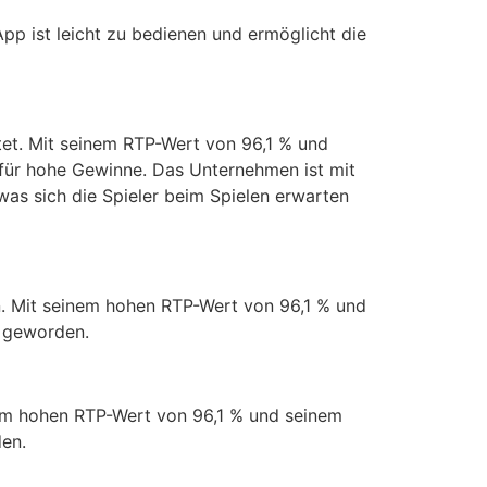
pp ist leicht zu bedienen und ermöglicht die
etet. Mit seinem RTP-Wert von 96,1 % und
n für hohe Gewinne. Das Unternehmen ist mit
 was sich die Spieler beim Spielen erwarten
n. Mit seinem hohen RTP-Wert von 96,1 % und
o geworden.
inem hohen RTP-Wert von 96,1 % und seinem
den.