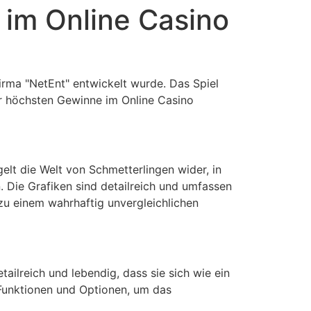
 im Online Casino
firma "NetEnt" entwickelt wurde. Das Spiel
er höchsten Gewinne im Online Casino
elt die Welt von Schmetterlingen wider, in
 Die Grafiken sind detailreich und umfassen
zu einem wahrhaftig unvergleichlichen
tailreich und lebendig, dass sie sich wie ein
 Funktionen und Optionen, um das