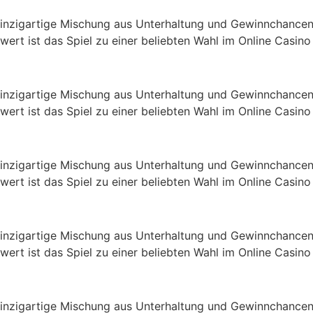
e einzigartige Mischung aus Unterhaltung und Gewinnchance
swert ist das Spiel zu einer beliebten Wahl im Online Casin
e einzigartige Mischung aus Unterhaltung und Gewinnchance
swert ist das Spiel zu einer beliebten Wahl im Online Casin
e einzigartige Mischung aus Unterhaltung und Gewinnchance
swert ist das Spiel zu einer beliebten Wahl im Online Casin
e einzigartige Mischung aus Unterhaltung und Gewinnchance
swert ist das Spiel zu einer beliebten Wahl im Online Casin
e einzigartige Mischung aus Unterhaltung und Gewinnchance