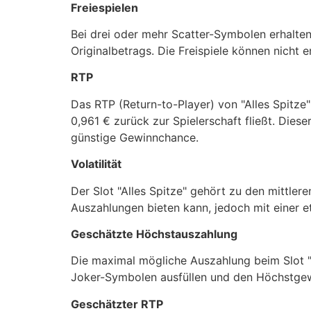
Freiespielen
Bei drei oder mehr Scatter-Symbolen erhalten
Originalbetrags. Die Freispiele können nicht
RTP
Das RTP (Return-to-Player) von "Alles Spitze
0,961 € zurück zur Spielerschaft fließt. Diese
günstige Gewinnchance.
Volatilität
Der Slot "Alles Spitze" gehört zu den mittler
Auszahlungen bieten kann, jedoch mit einer 
Geschätzte Höchstauszahlung
Die maximal mögliche Auszahlung beim Slot "Al
Joker-Symbolen ausfüllen und den Höchstge
Geschätzter RTP