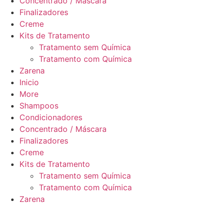
Concentrado / Máscara
Finalizadores
Creme
Kits de Tratamento
Tratamento sem Química
Tratamento com Química
Zarena
Inicio
More
Shampoos
Condicionadores
Concentrado / Máscara
Finalizadores
Creme
Kits de Tratamento
Tratamento sem Química
Tratamento com Química
Zarena