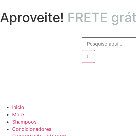
Aproveite!
FRETE grát
Inicio
More
Shampoos
Condicionadores