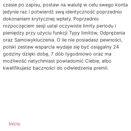
czasie po zapisu, postaw na walutę w celu swego konta
jedynie raz i potwierdź swą identyczność poprzednio
dokonaniem krytycznej wpłaty. Poprzednio
rozpoczęciem sesji ustal oczywiste limity periodu i
pieniędzy przy użyciu funkcji Typy limitów, Odprężenia
oraz Samowykluczenia. O ile nie posiadasz pewności,
polski zestaw wsparcia wydaje się być osiągalny 24
godziny dzięki dobę, 7 dób tygodniowo oraz ma
możliwość natychmiast powiadomić Ciebie, albo
kwalifikujesz baczności do odwiedzenia premii.
Início