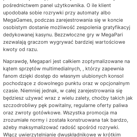
pośrednictwem panel użytkownika. O ile klient
upodobała sobie rozrywki przy automaty albo
MegaGames, podczas zarejestrowania się w koncie
osobistym dostanie możliwość zespolenia gratyfikacyj
dedykowanej kasynu. Bezzwłoczne gry w MegaPari
zezwalają graczom wygrywać bardziej wartościowe
kwoty od razu.
Naprawdę, Megapari jest całkiem zoptymalizowane na
kątem sprzętów multimedialnych, , którzy zapewnia
fanom dzięki dostęp do własnym ulubionych konsol
pochodzące z dowolnego punktu oraz w opcjonalnym
czasie. Niemniej jednak, w całej zarejestrowania się
będziesz używać wraz z wielu zalety, choćby takich jak
szczodrobliwy pęk powitalny, regularne oferty paliwa
oraz zwroty gotówkowe. Wszystka promocja ma
zrozumiałe normy i została konstruowana tak bardzo,
ażeby maksymalizować radość spośród rozrywki.
Włącz uwierzytelnianie dwuskładnikowe w krótkim