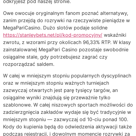
odkryjesz pod naszej stronie.
Owe owocuje oryginalnym fanom poznać alternatywy,
zanim przejdą do rozrywki na rzeczywiste pieniądze w
MegaPariCasino. Dużo slotów podaje solidne
https://stanleybets.net/pl/kod-promocyjny/
wskaźniki
zwrotu, z wzorami przy okolicach 96,33% RTP. W klasy
zainstalowanej MegaPari Casino pozostaje swobodnie
osiągalne stale, gdy potrzebujesz zagrać czy
rozporządzać saldem.
W całej w mniejszym stopniu popularnych dyscyplinach
oraz w mniejszym stopniu ważnych turniejach
zazwyczaj otwartych jest parę tysięcy targów, an
osiągalne wyniki znajdują się przeważnie tylko
szablonowe. W całej niszowych sportach możliwości do
zadzierzgnięcia zakładów wydaje się być tradycyjnie w
mniejszym stopniu — zazwyczaj od 10-ciu ponad 100.
Kody do kupienia będą do odwiedzenia aktywacji także
podczas rejestracji, i dowolnym momencie rozrywki za