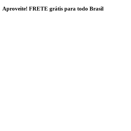
Ir
Aproveite!
FRETE grátis para todo Brasil
para
o
conteúdo