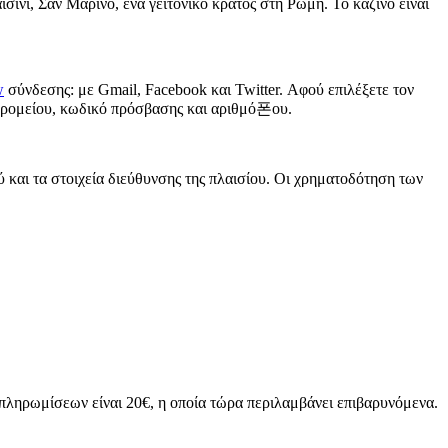
ισίνι, Σαν Μαρίνο, ένα γειτονικό κράτος στη Ρώμη. Το καζίνο είναι
w
σύνδεσης: με Gmail, Facebook και Twitter. Αφού επιλέξετε τον
χυδρομείου, κωδικό πρόσβασης και αριθμό폰ου.
ύ και τα στοιχεία διεύθυνσης της πλαισίου. Οι χρηματοδότηση των
ι πληρωμίσεων είναι 20€, η οποία τώρα περιλαμβάνει επιβαρυνόμενα.