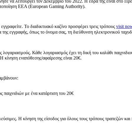
νησε να λειτουργεί τον Δεκέμβριο του 2022. Η έδρα της είναι στο Πρα
στοποίηση ΕΕΑ (European Gaming Authority).
α εγγραφείτε. Το διαδικτυακό καζίνο προσφέρει τρεις τρόπους
visit no
ία της εγγραφής, όπως το όνομα σας, τη διεύθυνση ηλεκτρονικού τα
ς λογαριασμούς. Κάθε λογαριασμός έχει τη δική του καλάθι παιχνιδιο
 Η κίνηση εναπόθεσης/αφαίρεσης είναι 20€.
αμβάνουν:
 παιχνιδιών με ένα κατάρτιση του 20€
λλεύσιμες. Η κίνηση της είσοδος για όλους τους τρόπους τραπεζών κα