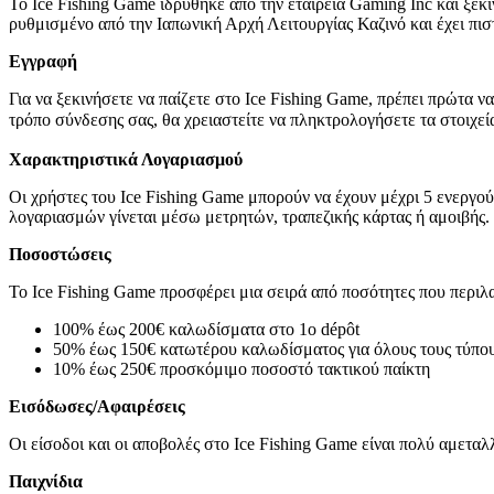
Το Ice Fishing Game ιδρύθηκε από την εταιρεία Gaming Inc και ξεκί
ρυθμισμένο από την Ιαπωνική Αρχή Λειτουργίας Καζινό και έχει πι
Εγγραφή
Για να ξεκινήσετε να παίζετε στο Ice Fishing Game, πρέπει πρώτα ν
τρόπο σύνδεσης σας, θα χρειαστείτε να πληκτρολογήσετε τα στοιχε
Χαρακτηριστικά Λογαριασμού
Οι χρήστες του Ice Fishing Game μπορούν να έχουν μέχρι 5 ενεργού
λογαριασμών γίνεται μέσω μετρητών, τραπεζικής κάρτας ή αμοιβής.
Ποσοστώσεις
Το Ice Fishing Game προσφέρει μια σειρά από ποσότητες που περιλ
100% έως 200€ καλωδίσματα στο 1ο dépôt
50% έως 150€ κατωτέρου καλωδίσματος για όλους τους τύπους
10% έως 250€ προσκόμιμο ποσοστό τακτικού παίκτη
Εισόδωσες/Αφαιρέσεις
Οι είσοδοι και οι αποβολές στο Ice Fishing Game είναι πολύ αμετα
Παιχνίδια