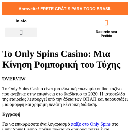
Aproveite!
FRETE GRÁTIS PARA TODO BRASIL
Inicio
Rastreie seu
Pedido
Το Only Spins Casino: Μια
Concentrado / Máscara
Kits de Tratamento
Κίνηση Ρομπορική του Τύχης
ΌVERVIW
Το Only Spins Casino είναι μια ιδιωτική επωνυμία online καζίνο
που ανέβηκε στην επιφάνεια στο διαδίκτυο το 2020. Η ιστοσελίδα
της εταιρείας λειτουργεί υπό την άδεια των ΟΠΑΠ και παρουσιάζει
μια όμορφη και χρήσιμη πελάτη-κέντρικη διάβαση.
Εγγραφή
Για να επικυρώσετε ένα λογαριασμό
παίξε στο Only Spins
στο
Only Spins Casino, πρέπει πρώτα να δημιουργήσετε έναν