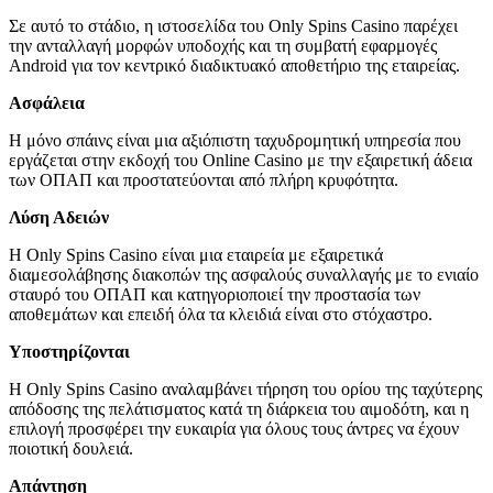
Σε αυτό το στάδιο, η ιστοσελίδα του Only Spins Casino παρέχει
την ανταλλαγή μορφών υποδοχής και τη συμβατή εφαρμογές
Android για τον κεντρικό διαδικτυακό αποθετήριο της εταιρείας.
Ασφάλεια
Η μόνο σπάινς είναι μια αξιόπιστη ταχυδρομητική υπηρεσία που
εργάζεται στην εκδοχή του Online Casino με την εξαιρετική άδεια
των ΟΠΑΠ και προστατεύονται από πλήρη κρυφότητα.
Λύση Αδειών
Η Only Spins Casino είναι μια εταιρεία με εξαιρετικά
διαμεσολάβησης διακοπών της ασφαλούς συναλλαγής με το ενιαίο
σταυρό του ΟΠΑΠ και κατηγοριοποιεί την προστασία των
αποθεμάτων και επειδή όλα τα κλειδιά είναι στο στόχαστρο.
Υποστηρίζονται
Η Only Spins Casino αναλαμβάνει τήρηση του ορίου της ταχύτερης
απόδοσης της πελάτισματος κατά τη διάρκεια του αιμοδότη, και η
επιλογή προσφέρει την ευκαιρία για όλους τους άντρες να έχουν
ποιοτική δουλειά.
Απάντηση